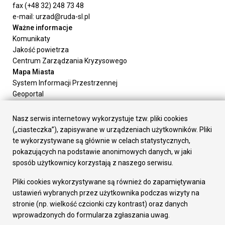
fax (+48 32) 248 73 48
e-mail: urzad@ruda-sl.pl
Ważne informacje
Komunikaty
Jakość powietrza
Centrum Zarządzania Kryzysowego
Mapa Miasta
System Informacji Przestrzennej
Geoportal
Urząd Miasta
Załatw sprawę
Nasz serwis internetowy wykorzystuje tzw. pliki cookies
Prezydent Miasta
(„ciasteczka”), zapisywane w urządzeniach użytkowników. Pliki
Rada Miasta
te wykorzystywane są głównie w celach statystycznych,
Wydziały
pokazujących na podstawie anonimowych danych, w jaki
Elektroniczna Skrzynka Podawcza
sposób użytkownicy korzystają z naszego serwisu.
Praca w Urzędzie
Pliki cookies wykorzystywane są również do zapamiętywania
Gospodarka
ustawień wybranych przez użytkownika podczas wizyty na
Fundusze europejskie
stronie (np. wielkość czcionki czy kontrast) oraz danych
Środki krajowe
wprowadzonych do formularza zgłaszania uwag.
Oferty inwestycyjne