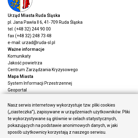
Urząd Miasta Ruda Śląska
pl. Jana Pawła II 6, 41-709 Ruda Śląska
tel. (+48 32) 244 90 00
fax (+48 32) 248 73 48
e-mail: urzad@ruda-sl.pl
Ważne informacje
Komunikaty
Jakość powietrza
Centrum Zarządzania Kryzysowego
Mapa Miasta
System Informacji Przestrzennej
Geoportal
Urząd Miasta
Załatw sprawę
Nasz serwis internetowy wykorzystuje tzw. pliki cookies
Prezydent Miasta
(„ciasteczka”), zapisywane w urządzeniach użytkowników. Pliki
Rada Miasta
te wykorzystywane są głównie w celach statystycznych,
Wydziały
pokazujących na podstawie anonimowych danych, w jaki
Elektroniczna Skrzynka Podawcza
sposób użytkownicy korzystają z naszego serwisu.
Praca w Urzędzie