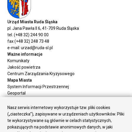
Urząd Miasta Ruda Śląska
pl. Jana Pawła II 6, 41-709 Ruda Śląska
tel. (+48 32) 244 90 00
fax (+48 32) 248 73 48
e-mail: urzad@ruda-sl.pl
Ważne informacje
Komunikaty
Jakość powietrza
Centrum Zarządzania Kryzysowego
Mapa Miasta
System Informacji Przestrzennej
Geoportal
Urząd Miasta
Załatw sprawę
Nasz serwis internetowy wykorzystuje tzw. pliki cookies
Prezydent Miasta
(„ciasteczka”), zapisywane w urządzeniach użytkowników. Pliki
Rada Miasta
te wykorzystywane są głównie w celach statystycznych,
Wydziały
pokazujących na podstawie anonimowych danych, w jaki
Elektroniczna Skrzynka Podawcza