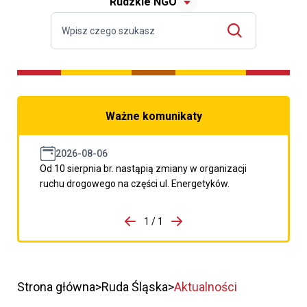
Rudzkie NGO
Ważne komunikaty
2026-08-06
Od 10 sierpnia br. nastąpią zmiany w organizacji
ruchu drogowego na części ul. Energetyków.
do porzpedniego komunikatu
1 / 1
Przejdź do następnego kom
Strona główna
Ruda Śląska
Aktualności