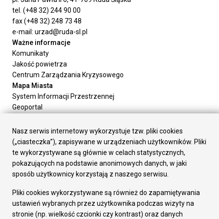
tel. (+48 32) 244 90 00
fax (+48 32) 248 73 48
e-mail: urzad@ruda-sl.pl
Ważne informacje
Komunikaty
Jakość powietrza
Centrum Zarządzania Kryzysowego
Mapa Miasta
System Informacji Przestrzennej
Geoportal
Urząd Miasta
Załatw sprawę
Nasz serwis internetowy wykorzystuje tzw. pliki cookies
Prezydent Miasta
(„ciasteczka”), zapisywane w urządzeniach użytkowników. Pliki
Rada Miasta
te wykorzystywane są głównie w celach statystycznych,
Wydziały
pokazujących na podstawie anonimowych danych, w jaki
Elektroniczna Skrzynka Podawcza
sposób użytkownicy korzystają z naszego serwisu.
Praca w Urzędzie
Pliki cookies wykorzystywane są również do zapamiętywania
Gospodarka
ustawień wybranych przez użytkownika podczas wizyty na
Fundusze europejskie
stronie (np. wielkość czcionki czy kontrast) oraz danych
Środki krajowe