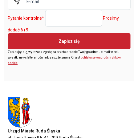
Pytanie kontrolne
*
Prosimy
dodać 6 i 9.
Zapisz się
Zapisując się, wyrażasz zgodę na przetwarzanie Twojego adresu e-mail w celu
wysyłki newslettera i oświadczasz że znana Ci jest
polityka prywatności i plików
cookie
.
Urząd Miasta Ruda Śląska
pl. Jana Pawła II 6, 41-709 Ruda Śląska