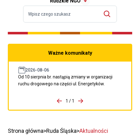
Rudzkie NGO
Ważne komunikaty
2026-08-06
Od 10 sierpnia br. nastąpią zmiany w organizacji
ruchu drogowego na części ul. Energetyków.
do porzpedniego komunikatu
1 / 1
Przejdź do następnego kom
Strona główna
Ruda Śląska
Aktualności