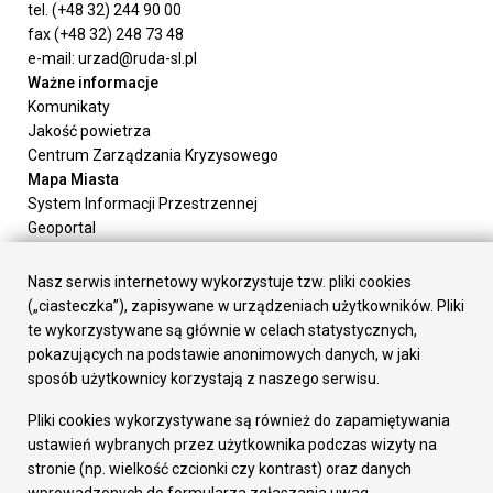
tel. (+48 32) 244 90 00
fax (+48 32) 248 73 48
e-mail: urzad@ruda-sl.pl
Ważne informacje
Komunikaty
Jakość powietrza
Centrum Zarządzania Kryzysowego
Mapa Miasta
System Informacji Przestrzennej
Geoportal
Urząd Miasta
Załatw sprawę
Nasz serwis internetowy wykorzystuje tzw. pliki cookies
Prezydent Miasta
(„ciasteczka”), zapisywane w urządzeniach użytkowników. Pliki
Rada Miasta
te wykorzystywane są głównie w celach statystycznych,
Wydziały
pokazujących na podstawie anonimowych danych, w jaki
Elektroniczna Skrzynka Podawcza
sposób użytkownicy korzystają z naszego serwisu.
Praca w Urzędzie
Pliki cookies wykorzystywane są również do zapamiętywania
Gospodarka
ustawień wybranych przez użytkownika podczas wizyty na
Fundusze europejskie
stronie (np. wielkość czcionki czy kontrast) oraz danych
Środki krajowe