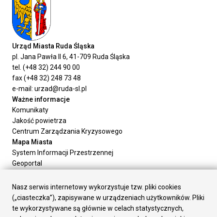
Urząd Miasta Ruda Śląska
pl. Jana Pawła II 6, 41-709 Ruda Śląska
tel. (+48 32) 244 90 00
fax (+48 32) 248 73 48
e-mail: urzad@ruda-sl.pl
Ważne informacje
Komunikaty
Jakość powietrza
Centrum Zarządzania Kryzysowego
Mapa Miasta
System Informacji Przestrzennej
Geoportal
Urząd Miasta
Załatw sprawę
Nasz serwis internetowy wykorzystuje tzw. pliki cookies
Prezydent Miasta
(„ciasteczka”), zapisywane w urządzeniach użytkowników. Pliki
Rada Miasta
te wykorzystywane są głównie w celach statystycznych,
Wydziały