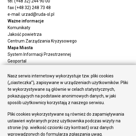
tel. (+48 32) 244 90 00
fax (+48 32) 248 73 48
e-mail: urzad@ruda-sl.pl
Ważne informacje
Komunikaty
Jakość powietrza
Centrum Zarządzania Kryzysowego
Mapa Miasta
System Informacji Przestrzennej
Geoportal
Urząd Miasta
Załatw sprawę
Nasz serwis internetowy wykorzystuje tzw. pliki cookies
Prezydent Miasta
(„ciasteczka”), zapisywane w urządzeniach użytkowników. Pliki
Rada Miasta
te wykorzystywane są głównie w celach statystycznych,
Wydziały
pokazujących na podstawie anonimowych danych, w jaki
Elektroniczna Skrzynka Podawcza
sposób użytkownicy korzystają z naszego serwisu.
Praca w Urzędzie
Pliki cookies wykorzystywane są również do zapamiętywania
Gospodarka
ustawień wybranych przez użytkownika podczas wizyty na
Fundusze europejskie
stronie (np. wielkość czcionki czy kontrast) oraz danych
Środki krajowe
wprowadzonych do formularza zgłaszania uwag.
Oferty inwestycyjne