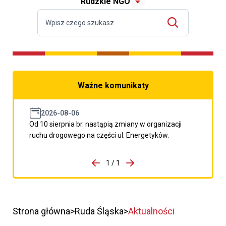
Rudzkie NGO
Ważne komunikaty
2026-08-06
Od 10 sierpnia br. nastąpią zmiany w organizacji
ruchu drogowego na części ul. Energetyków.
do porzpedniego komunikatu
1 / 1
Przejdź do następnego kom
Strona główna
Ruda Śląska
Aktualności