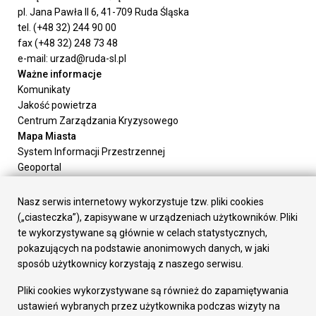
pl. Jana Pawła II 6, 41-709 Ruda Śląska
tel. (+48 32) 244 90 00
fax (+48 32) 248 73 48
e-mail: urzad@ruda-sl.pl
Ważne informacje
Komunikaty
Jakość powietrza
Centrum Zarządzania Kryzysowego
Mapa Miasta
System Informacji Przestrzennej
Geoportal
Urząd Miasta
Załatw sprawę
Nasz serwis internetowy wykorzystuje tzw. pliki cookies
Prezydent Miasta
(„ciasteczka”), zapisywane w urządzeniach użytkowników. Pliki
Rada Miasta
te wykorzystywane są głównie w celach statystycznych,
Wydziały
pokazujących na podstawie anonimowych danych, w jaki
Elektroniczna Skrzynka Podawcza
sposób użytkownicy korzystają z naszego serwisu.
Praca w Urzędzie
Pliki cookies wykorzystywane są również do zapamiętywania
Gospodarka
ustawień wybranych przez użytkownika podczas wizyty na
Fundusze europejskie