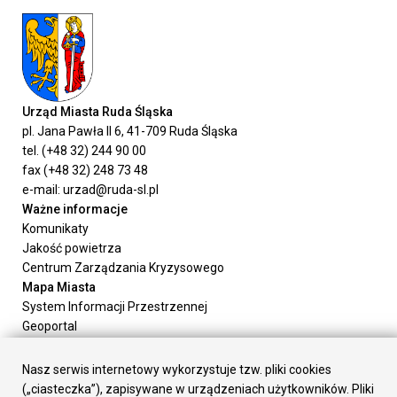
Urząd Miasta Ruda Śląska
pl. Jana Pawła II 6, 41-709 Ruda Śląska
tel. (+48 32) 244 90 00
fax (+48 32) 248 73 48
e-mail: urzad@ruda-sl.pl
Ważne informacje
Komunikaty
Jakość powietrza
Centrum Zarządzania Kryzysowego
Mapa Miasta
System Informacji Przestrzennej
Geoportal
Urząd Miasta
Załatw sprawę
Nasz serwis internetowy wykorzystuje tzw. pliki cookies
Prezydent Miasta
(„ciasteczka”), zapisywane w urządzeniach użytkowników. Pliki