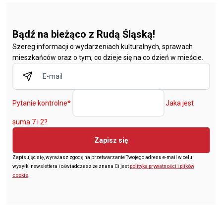
Bądź na bieżąco z Rudą Śląską!
Szereg informacji o wydarzeniach kulturalnych, sprawach
mieszkańców oraz o tym, co dzieje się na co dzień w mieście.
Pytanie kontrolne
*
Jaka jest
suma 7 i 2?
Zapisz się
Zapisując się, wyrażasz zgodę na przetwarzanie Twojego adresu e-mail w celu
wysyłki newslettera i oświadczasz że znana Ci jest
polityka prywatności i plików
cookie
.