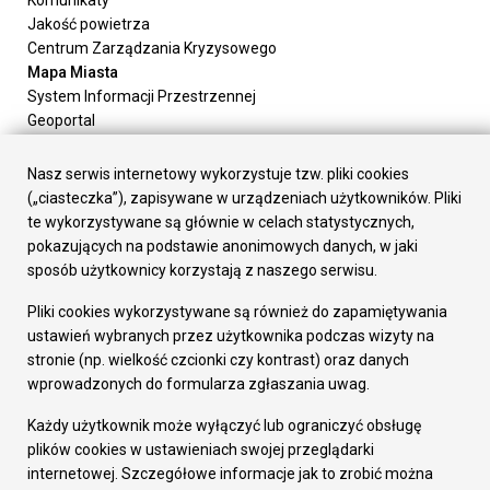
Jakość powietrza
Centrum Zarządzania Kryzysowego
Mapa Miasta
System Informacji Przestrzennej
Geoportal
Urząd Miasta
Załatw sprawę
Nasz serwis internetowy wykorzystuje tzw. pliki cookies
Prezydent Miasta
(„ciasteczka”), zapisywane w urządzeniach użytkowników. Pliki
Rada Miasta
te wykorzystywane są głównie w celach statystycznych,
Wydziały
pokazujących na podstawie anonimowych danych, w jaki
Elektroniczna Skrzynka Podawcza
sposób użytkownicy korzystają z naszego serwisu.
Praca w Urzędzie
Pliki cookies wykorzystywane są również do zapamiętywania
Gospodarka
ustawień wybranych przez użytkownika podczas wizyty na
Fundusze europejskie
stronie (np. wielkość czcionki czy kontrast) oraz danych
Środki krajowe
wprowadzonych do formularza zgłaszania uwag.
Oferty inwestycyjne
Strategia Rozwoju Miasta
Każdy użytkownik może wyłączyć lub ograniczyć obsługę
Pozostałe
plików cookies w ustawieniach swojej przeglądarki
Deklaracja dostępności
internetowej. Szczegółowe informacje jak to zrobić można
Dane osobowe