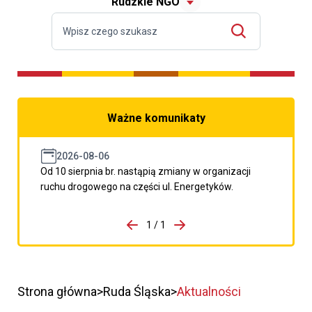
Rudzkie NGO
Ważne komunikaty
2026-08-06
Od 10 sierpnia br. nastąpią zmiany w organizacji
ruchu drogowego na części ul. Energetyków.
do porzpedniego komunikatu
1 / 1
Przejdź do następnego kom
Strona główna
Ruda Śląska
Aktualności