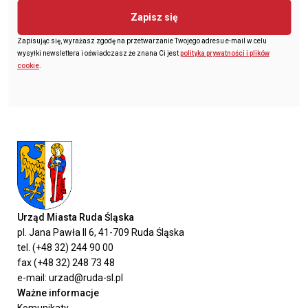
Zapisz się
Zapisując się, wyrażasz zgodę na przetwarzanie Twojego adresu e-mail w celu
wysyłki newslettera i oświadczasz że znana Ci jest
polityka prywatności i plików
cookie
.
Urząd Miasta Ruda Śląska
pl. Jana Pawła II 6, 41-709 Ruda Śląska
tel. (+48 32) 244 90 00
fax (+48 32) 248 73 48
e-mail: urzad@ruda-sl.pl
Ważne informacje
Komunikaty