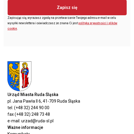
Zapisz się
Zapisując się, wyrażasz zgodę na przetwarzanie Twojego adresu e-mail w celu
wysyłki newslettera i oświadczasz że znana Ci jest
polityka prywatności i plików
cookie
.
Urząd Miasta Ruda Śląska
pl. Jana Pawła II 6, 41-709 Ruda Śląska
tel. (+48 32) 244 90 00
fax (+48 32) 248 73 48
e-mail: urzad@ruda-sl.pl
Ważne informacje
Komunikaty