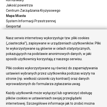
Jakość powietrza
Centrum Zarządzania Kryzysowego
Mapa Miasta
System Informacji Przestrzennej
Geoportal
Urząd Miasta
Załatw sprawę
Nasz serwis internetowy wykorzystuje tzw. pliki cookies
Prezydent Miasta
(„ciasteczka”), zapisywane w urządzeniach użytkowników. Pliki
Rada Miasta
te wykorzystywane są głównie w celach statystycznych,
Wydziały
pokazujących na podstawie anonimowych danych, w jaki
Elektroniczna Skrzynka Podawcza
sposób użytkownicy korzystają z naszego serwisu.
Praca w Urzędzie
Pliki cookies wykorzystywane są również do zapamiętywania
Gospodarka
ustawień wybranych przez użytkownika podczas wizyty na
Fundusze europejskie
stronie (np. wielkość czcionki czy kontrast) oraz danych
Środki krajowe
wprowadzonych do formularza zgłaszania uwag.
Oferty inwestycyjne
Strategia Rozwoju Miasta
Każdy użytkownik może wyłączyć lub ograniczyć obsługę
Pozostałe
plików cookies w ustawieniach swojej przeglądarki
Deklaracja dostępności
internetowej. Szczegółowe informacje jak to zrobić można
Dane osobowe