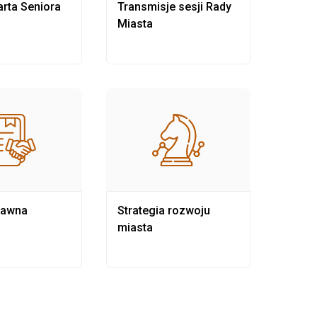
rta Seniora
Transmisje sesji Rady
Rewit
Miasta
rawna
Strategia rozwoju
Pows
miasta
samo