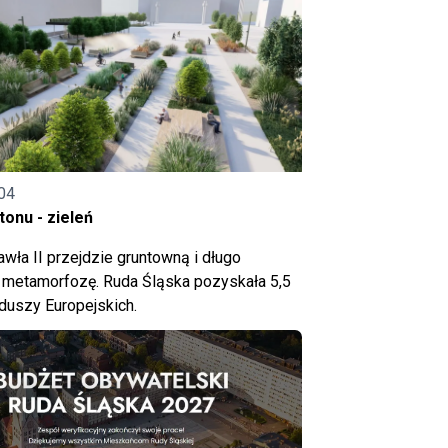
04
onu - zieleń
wła II przejdzie gruntowną i długo
metamorfozę. Ruda Śląska pozyskała 5,5
nduszy Europejskich.