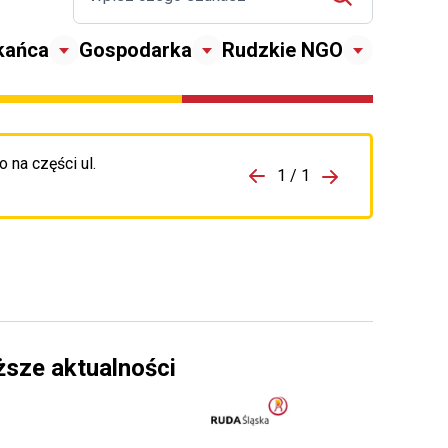
kańca
Gospodarka
Rudzkie NGO
 na części ul.
zejdź do porzpedniego komunikatu
1 / 1
Przejdź do nas
ższe aktualności