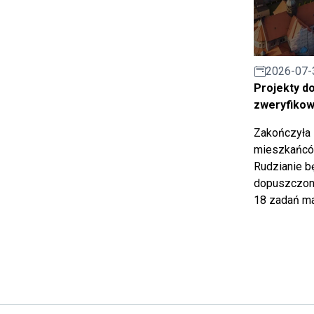
2026-07-
Projekty d
zweryfiko
Zakończyła 
mieszkańców
Rudzianie b
dopuszczony
18 zadań ma