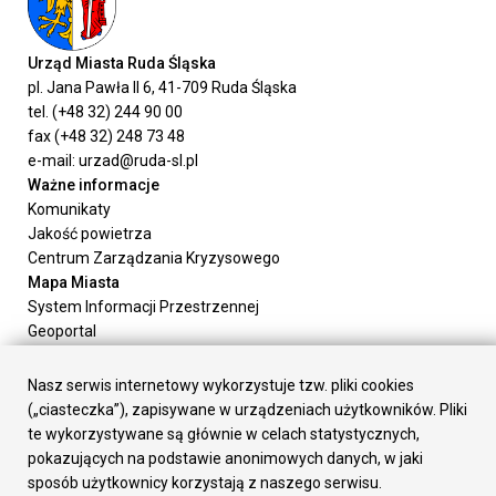
Urząd Miasta Ruda Śląska
pl. Jana Pawła II 6, 41-709 Ruda Śląska
tel. (+48 32) 244 90 00
fax (+48 32) 248 73 48
e-mail: urzad@ruda-sl.pl
Ważne informacje
Komunikaty
Jakość powietrza
Centrum Zarządzania Kryzysowego
Mapa Miasta
System Informacji Przestrzennej
Geoportal
Urząd Miasta
Załatw sprawę
Nasz serwis internetowy wykorzystuje tzw. pliki cookies
Prezydent Miasta
(„ciasteczka”), zapisywane w urządzeniach użytkowników. Pliki
Rada Miasta
te wykorzystywane są głównie w celach statystycznych,
Wydziały
pokazujących na podstawie anonimowych danych, w jaki
Elektroniczna Skrzynka Podawcza
sposób użytkownicy korzystają z naszego serwisu.