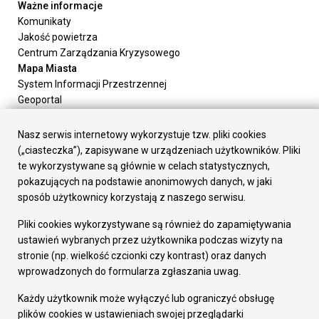
Ważne informacje
Komunikaty
Jakość powietrza
Centrum Zarządzania Kryzysowego
Mapa Miasta
System Informacji Przestrzennej
Geoportal
Urząd Miasta
Załatw sprawę
Nasz serwis internetowy wykorzystuje tzw. pliki cookies
Prezydent Miasta
(„ciasteczka”), zapisywane w urządzeniach użytkowników. Pliki
Rada Miasta
te wykorzystywane są głównie w celach statystycznych,
Wydziały
pokazujących na podstawie anonimowych danych, w jaki
Elektroniczna Skrzynka Podawcza
sposób użytkownicy korzystają z naszego serwisu.
Praca w Urzędzie
Pliki cookies wykorzystywane są również do zapamiętywania
Gospodarka
ustawień wybranych przez użytkownika podczas wizyty na
Fundusze europejskie
stronie (np. wielkość czcionki czy kontrast) oraz danych
Środki krajowe
wprowadzonych do formularza zgłaszania uwag.
Oferty inwestycyjne
Strategia Rozwoju Miasta
Każdy użytkownik może wyłączyć lub ograniczyć obsługę
Pozostałe
plików cookies w ustawieniach swojej przeglądarki