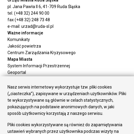
Urząd Miasta Ruda Śląska
pl. Jana Pawła II 6, 41-709 Ruda Śląska
tel. (+48 32) 244 90 00
fax (+48 32) 248 73 48
e-mail: urzad@ruda-sl.pl
Ważne informacje
Komunikaty
Jakość powietrza
Centrum Zarządzania Kryzysowego
Mapa Miasta
System Informacji Przestrzennej
Geoportal
Urząd Miasta
Załatw sprawę
Nasz serwis internetowy wykorzystuje tzw. pliki cookies
Prezydent Miasta
(„ciasteczka”), zapisywane w urządzeniach użytkowników. Pliki
Rada Miasta
te wykorzystywane są głównie w celach statystycznych,
Wydziały
pokazujących na podstawie anonimowych danych, w jaki
Elektroniczna Skrzynka Podawcza
sposób użytkownicy korzystają z naszego serwisu.
Praca w Urzędzie
Pliki cookies wykorzystywane są również do zapamiętywania
Gospodarka
ustawień wybranych przez użytkownika podczas wizyty na
Fundusze europejskie