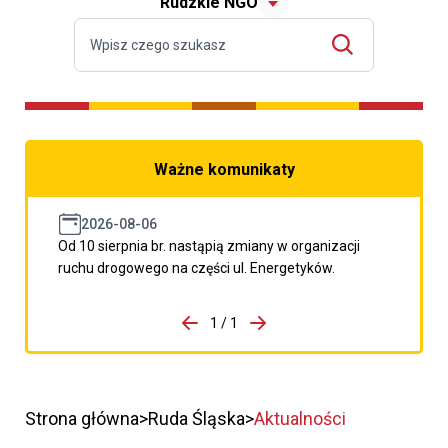
Rudzkie NGO
Ważne komunikaty
2026-08-06
Od 10 sierpnia br. nastąpią zmiany w organizacji
ruchu drogowego na części ul. Energetyków.
do porzpedniego komunikatu
1 / 1
Przejdź do następnego kom
Strona główna
Ruda Śląska
Aktualności