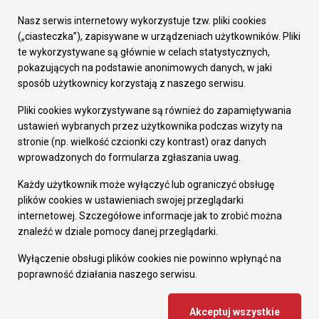
Urząd Miasta
Załatw sprawę
Nasz serwis internetowy wykorzystuje tzw. pliki cookies
Prezydent Miasta
(„ciasteczka”), zapisywane w urządzeniach użytkowników. Pliki
Rada Miasta
te wykorzystywane są głównie w celach statystycznych,
Wydziały
pokazujących na podstawie anonimowych danych, w jaki
Elektroniczna Skrzynka Podawcza
sposób użytkownicy korzystają z naszego serwisu.
Praca w Urzędzie
Pliki cookies wykorzystywane są również do zapamiętywania
Gospodarka
ustawień wybranych przez użytkownika podczas wizyty na
Fundusze europejskie
stronie (np. wielkość czcionki czy kontrast) oraz danych
Środki krajowe
wprowadzonych do formularza zgłaszania uwag.
Oferty inwestycyjne
Strategia Rozwoju Miasta
Każdy użytkownik może wyłączyć lub ograniczyć obsługę
Pozostałe
plików cookies w ustawieniach swojej przeglądarki
Deklaracja dostępności
internetowej. Szczegółowe informacje jak to zrobić można
Dane osobowe
znaleźć w dziale pomocy danej przeglądarki.
Dodaj opinię o witrynie
© Urząd Miasta RUDA Śląska 2023
Wyłączenie obsługi plików cookies nie powinno wpłynąć na
poprawność działania naszego serwisu.
Projekt i wdrożenie - MIGOMEDIA
Akceptuj wszystkie