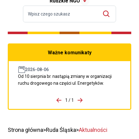
Rudzkie NGO
Ważne komunikaty
2026-08-06
Od 10 sierpnia br. nastąpią zmiany w organizacji
ruchu drogowego na części ul. Energetyków.
do porzpedniego komunikatu
1 / 1
Przejdź do następnego kom
Strona główna
Ruda Śląska
Aktualności