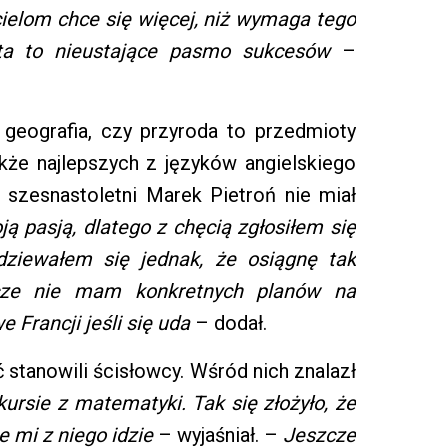
cielom chce się więcej, niż wymaga tego
ta to nieustające pasmo sukcesów
–
 geografia, czy przyroda to przedmioty
akże najlepszych z języków angielskiego
ie szesnastoletni Marek Pietroń nie miał
ją pasją, dlatego z chęcią zgłosiłem się
dziewałem się jednak, że osiągnę tak
cze nie mam konkretnych planów na
 Francji jeśli się uda
– dodał.
stanowili ścisłowcy. Wśród nich znalazł
ursie z matematyki. Tak się złożyło, że
e mi z niego idzie
– wyjaśniał. –
Jeszcze