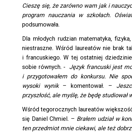
Cieszę się, że zarówno wam jak i nauczy
program nauczania w szkołach. Oświa
podsumowała.
Dla młodych rudzian matematyka, fizyka,
niestraszne. Wśród laureatów nie brak t
i francuskiego. W tej ostatniej dziedzin
sobie równych. -
Język francuski jest mo
i przygotowałem do konkursu. Nie spo
wysoki wynik
– komentował. –
Jesz
przyszłość, ale myślę, że będę studiował we
Wśród tegorocznych laureatów większość 
się Daniel Chmiel. –
Brałem udział w konk
ten przedmiot mnie ciekawi, ale też dobrz