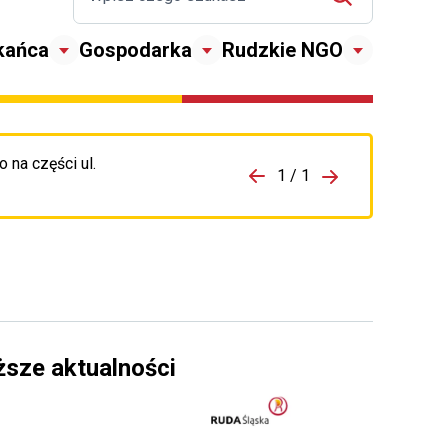
kańca
Gospodarka
Rudzkie NGO
 na części ul.
zejdź do porzpedniego komunikatu
1 / 1
Przejdź do nas
ższe aktualności