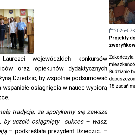
2026-07-
Projekty d
zweryfiko
Zakończyła 
! Laureaci wojewódzkich konkursów
mieszkańców
iców oraz opiekunów dydaktycznych
Rudzianie b
Grażyną Dziedzic, by wspólnie podsumować
dopuszczony
18 zadań ma
a wspaniałe osiągnięcia w nauce wybiorą
sce.
małą tradycję, że spotykamy się zawsze
j, by uczcić osiągnięty sukces – wasz,
ają
– podkreślała prezydent Dziedzic. –