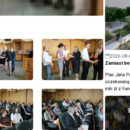
2026-08-
Zamiast bet
Plac Jana Pa
oczekiwaną 
mln zł z Fu