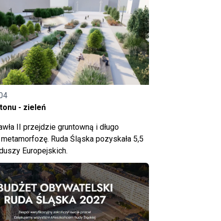
04
onu - zieleń
wła II przejdzie gruntowną i długo
metamorfozę. Ruda Śląska pozyskała 5,5
nduszy Europejskich.