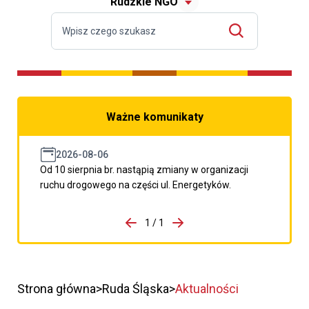
Rudzkie NGO
Ważne komunikaty
2026-08-06
Od 10 sierpnia br. nastąpią zmiany w organizacji
ruchu drogowego na części ul. Energetyków.
do porzpedniego komunikatu
1 / 1
Przejdź do następnego kom
Strona główna
Ruda Śląska
Aktualności