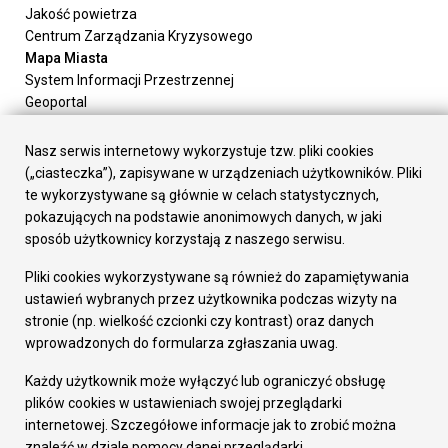
Jakość powietrza
Centrum Zarządzania Kryzysowego
Mapa Miasta
System Informacji Przestrzennej
Geoportal
Urząd Miasta
Załatw sprawę
Nasz serwis internetowy wykorzystuje tzw. pliki cookies
Prezydent Miasta
(„ciasteczka”), zapisywane w urządzeniach użytkowników. Pliki
Rada Miasta
te wykorzystywane są głównie w celach statystycznych,
Wydziały
pokazujących na podstawie anonimowych danych, w jaki
Elektroniczna Skrzynka Podawcza
sposób użytkownicy korzystają z naszego serwisu.
Praca w Urzędzie
Pliki cookies wykorzystywane są również do zapamiętywania
Gospodarka
ustawień wybranych przez użytkownika podczas wizyty na
Fundusze europejskie
stronie (np. wielkość czcionki czy kontrast) oraz danych
Środki krajowe
wprowadzonych do formularza zgłaszania uwag.
Oferty inwestycyjne
Strategia Rozwoju Miasta
Każdy użytkownik może wyłączyć lub ograniczyć obsługę
Pozostałe
plików cookies w ustawieniach swojej przeglądarki
Deklaracja dostępności
internetowej. Szczegółowe informacje jak to zrobić można
Dane osobowe
znaleźć w dziale pomocy danej przeglądarki.