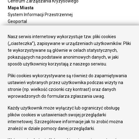
Centrum Zarządzania Kryzysowego
Mapa Miasta
System Informacji Przestrzennej
Geoportal
Urząd Miasta
Załatw sprawę
Nasz serwis internetowy wykorzystuje tzw. pliki cookies
Prezydent Miasta
(„ciasteczka”), zapisywane w urządzeniach użytkowników. Pliki
Rada Miasta
te wykorzystywane są głównie w celach statystycznych,
Wydziały
pokazujących na podstawie anonimowych danych, w jaki
Elektroniczna Skrzynka Podawcza
sposób użytkownicy korzystają z naszego serwisu.
Praca w Urzędzie
Pliki cookies wykorzystywane są również do zapamiętywania
Gospodarka
ustawień wybranych przez użytkownika podczas wizyty na
Fundusze europejskie
stronie (np. wielkość czcionki czy kontrast) oraz danych
Środki krajowe
wprowadzonych do formularza zgłaszania uwag.
Oferty inwestycyjne
Strategia Rozwoju Miasta
Każdy użytkownik może wyłączyć lub ograniczyć obsługę
Pozostałe
plików cookies w ustawieniach swojej przeglądarki
Deklaracja dostępności
internetowej. Szczegółowe informacje jak to zrobić można
Dane osobowe
znaleźć w dziale pomocy danej przeglądarki.
Dodaj opinię o witrynie
© Urząd Miasta RUDA Śląska 2023