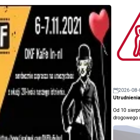
2026-08-
Utrudnienia
Od 10 sierpn
drogowego n