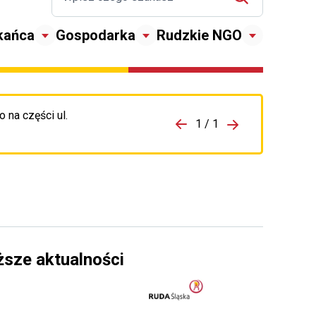
kańca
Gospodarka
Rudzkie NGO
 na części ul.
zejdź do porzpedniego komunikatu
1 / 1
Przejdź do nas
ższe aktualności