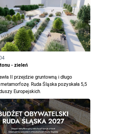
04
onu - zieleń
wła II przejdzie gruntowną i długo
metamorfozę. Ruda Śląska pozyskała 5,5
nduszy Europejskich.