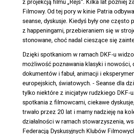
z projekcją filmu „Rejs”. Kilka lat później 
Filmowy. Od tej pory w kinie Patria odbyw
seanse, dyskusje. Kiedyś były one często
z happeningami, przebieraniem się w stroje
stonowane, choć nadal cieszące się zain
Dzięki spotkaniom w ramach DKF-u widzowi
możliwość poznawania klasyki i nowości, 
dokumentów i fabuł, animacji i eksperyme
europejskich, światowych. - Seanse dla dzie
tylko niektóre z inicjatyw rudzkiego DKF-u
spotkania z filmowcami, ciekawe dyskusje
trwało przez 20 lat i mamy nadzieję na kol
działalności w ramach stowarzyszenia, ws
Federacją Dyskusyjnych Klubów Filmowych