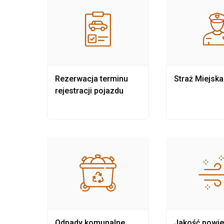
nia
Rezerwacja terminu
Straż Miejska
rejestracji pojazdu
Odpady komunalne
Jakość powie