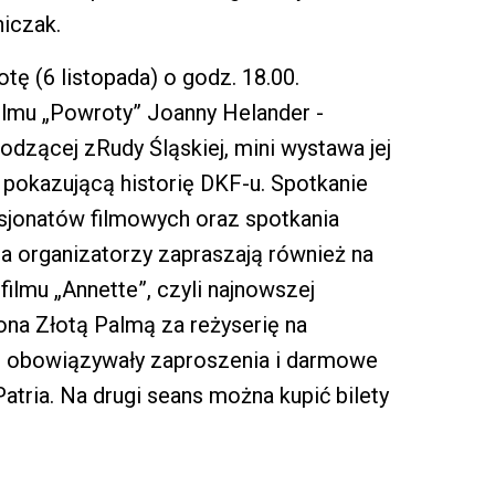
iczak.
ę (6 listopada) o godz. 18.00.
filmu „Powroty” Joanny Helander -
hodzącej zRudy Śląskiej, mini wystawa jej
pokazującą historię DKF-u. Spotkanie
sjonatów filmowych oraz spotkania
ia organizatorzy zapraszają również na
filmu „Annette”, czyli najnowszej
zona Złotą Palmą za reżyserię na
ą obowiązywały zaproszenia i darmowe
atria. Na drugi seans można kupić bilety