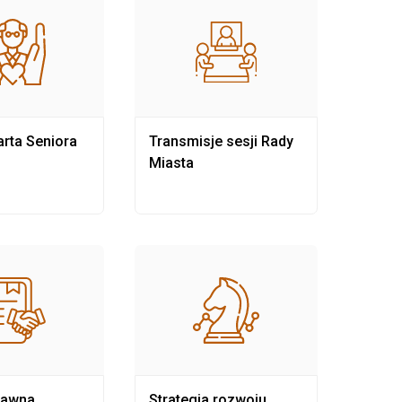
rta Seniora
Transmisje sesji Rady
Rewit
Miasta
rawna
Strategia rozwoju
Pows