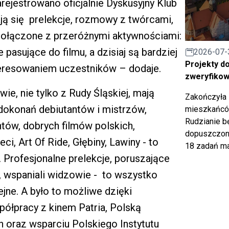
zarejestrowano oficjalnie Dyskusyjny Klub
ają się prelekcje, rozmowy z twórcami,
 połączone z przeróżnymi aktywnościami:
 pasujące do filmu, a dzisiaj są bardziej
2026-07-
Projekty d
teresowaniem uczestników – dodaje.
zweryfiko
e, nie tylko z Rudy Śląskiej, mają
Zakończyła 
dokonań debiutantów i mistrzów,
mieszkańców
Rudzianie b
ntów, dobrych filmów polskich,
dopuszczony
ci, Art Of Ride, Głębiny, Lawiny - to
18 zadań ma
. Profesjonalne prelekcje, poruszające
, wspaniali widzowie - to wszystko
ejne. A było to możliwe dzięki
półpracy z kinem Patria, Polską
 oraz wsparciu Polskiego Instytutu