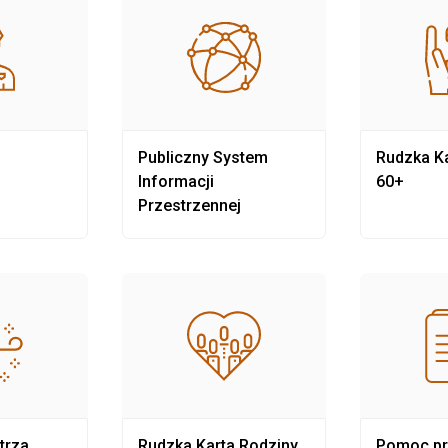
Publiczny System
Rudzka Ka
Informacji
60+
Przestrzennej
trza
Rudzka Karta Rodziny
Pomoc p