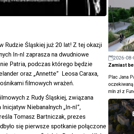
 Rudzie Śląskiej już 20 lat! Z tej okazji
nych In-nI zaprasza na dwudniowe
2026-08-
inie Patria, podczas którego będzie
Zamiast bet
lander oraz „Annette” Leosa Caraxa,
Plac Jana Pa
łośnikami filmowych wrażeń.
oczekiwaną 
mln zł z Fu
filmowych z Rudy Śląskiej, związana
Inicjatyw Niebanalnych „In-nI”,
reśla Tomasz Bartniczak, prezes
odbyło się pierwsze spotkanie połączone