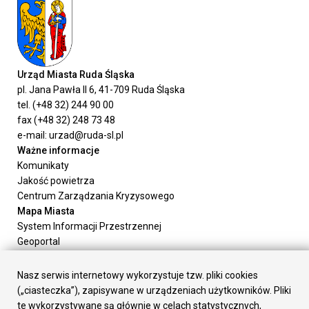
Urząd Miasta Ruda Śląska
pl. Jana Pawła II 6, 41-709 Ruda Śląska
tel. (+48 32) 244 90 00
fax (+48 32) 248 73 48
e-mail: urzad@ruda-sl.pl
Ważne informacje
Komunikaty
Jakość powietrza
Centrum Zarządzania Kryzysowego
Mapa Miasta
System Informacji Przestrzennej
Geoportal
Urząd Miasta
Załatw sprawę
Nasz serwis internetowy wykorzystuje tzw. pliki cookies
Prezydent Miasta
(„ciasteczka”), zapisywane w urządzeniach użytkowników. Pliki
Rada Miasta
te wykorzystywane są głównie w celach statystycznych,