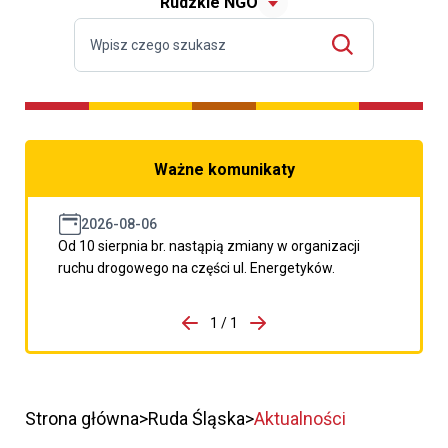
Rudzkie NGO
Ważne komunikaty
2026-08-06
Od 10 sierpnia br. nastąpią zmiany w organizacji
ruchu drogowego na części ul. Energetyków.
do porzpedniego komunikatu
1 / 1
Przejdź do następnego kom
Strona główna
Ruda Śląska
Aktualności