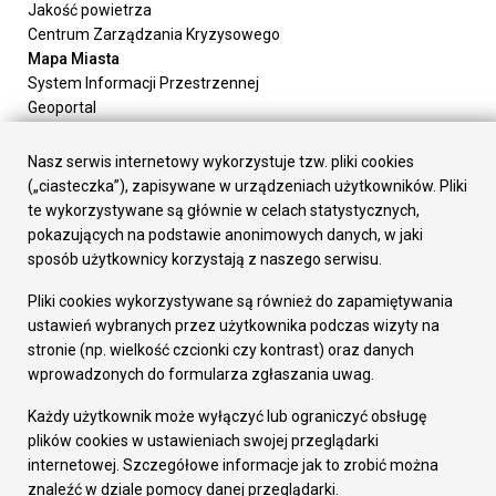
Jakość powietrza
Centrum Zarządzania Kryzysowego
Mapa Miasta
System Informacji Przestrzennej
Geoportal
Urząd Miasta
Załatw sprawę
Nasz serwis internetowy wykorzystuje tzw. pliki cookies
Prezydent Miasta
(„ciasteczka”), zapisywane w urządzeniach użytkowników. Pliki
Rada Miasta
te wykorzystywane są głównie w celach statystycznych,
Wydziały
pokazujących na podstawie anonimowych danych, w jaki
Elektroniczna Skrzynka Podawcza
sposób użytkownicy korzystają z naszego serwisu.
Praca w Urzędzie
Pliki cookies wykorzystywane są również do zapamiętywania
Gospodarka
ustawień wybranych przez użytkownika podczas wizyty na
Fundusze europejskie
stronie (np. wielkość czcionki czy kontrast) oraz danych
Środki krajowe
wprowadzonych do formularza zgłaszania uwag.
Oferty inwestycyjne
Strategia Rozwoju Miasta
Każdy użytkownik może wyłączyć lub ograniczyć obsługę
Pozostałe
plików cookies w ustawieniach swojej przeglądarki
Deklaracja dostępności
internetowej. Szczegółowe informacje jak to zrobić można
Dane osobowe
znaleźć w dziale pomocy danej przeglądarki.