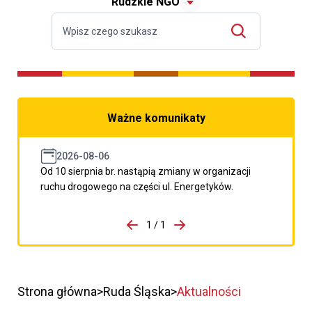
Rudzkie NGO
Ważne komunikaty
2026-08-06
Od 10 sierpnia br. nastąpią zmiany w organizacji
ruchu drogowego na części ul. Energetyków.
do porzpedniego komunikatu
1 / 1
Przejdź do następnego kom
Strona główna
Ruda Śląska
Aktualności