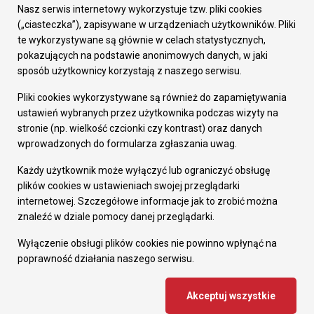
Załatw sprawę
Nasz serwis internetowy wykorzystuje tzw. pliki cookies
Prezydent Miasta
(„ciasteczka”), zapisywane w urządzeniach użytkowników. Pliki
Rada Miasta
te wykorzystywane są głównie w celach statystycznych,
Wydziały
pokazujących na podstawie anonimowych danych, w jaki
Elektroniczna Skrzynka Podawcza
sposób użytkownicy korzystają z naszego serwisu.
Praca w Urzędzie
Pliki cookies wykorzystywane są również do zapamiętywania
Gospodarka
ustawień wybranych przez użytkownika podczas wizyty na
Fundusze europejskie
stronie (np. wielkość czcionki czy kontrast) oraz danych
Środki krajowe
wprowadzonych do formularza zgłaszania uwag.
Oferty inwestycyjne
Strategia Rozwoju Miasta
Każdy użytkownik może wyłączyć lub ograniczyć obsługę
Pozostałe
plików cookies w ustawieniach swojej przeglądarki
Deklaracja dostępności
internetowej. Szczegółowe informacje jak to zrobić można
Dane osobowe
znaleźć w dziale pomocy danej przeglądarki.
Dodaj opinię o witrynie
© Urząd Miasta RUDA Śląska 2023
Wyłączenie obsługi plików cookies nie powinno wpłynąć na
poprawność działania naszego serwisu.
Projekt i wdrożenie - MIGOMEDIA
Akceptuj wszystkie