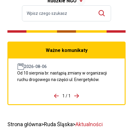
Rudzkie NGO
Ważne komunikaty
2026-08-06
Od 10 sierpnia br. nastąpią zmiany w organizacji
ruchu drogowego na części ul. Energetyków.
do porzpedniego komunikatu
1 / 1
Przejdź do następnego kom
Strona główna
Ruda Śląska
Aktualności