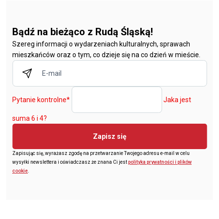
Bądź na bieżąco z Rudą Śląską!
Szereg informacji o wydarzeniach kulturalnych, sprawach
mieszkańców oraz o tym, co dzieje się na co dzień w mieście.
Pytanie kontrolne
*
Jaka jest
suma 6 i 4?
Zapisz się
Zapisując się, wyrażasz zgodę na przetwarzanie Twojego adresu e-mail w celu
wysyłki newslettera i oświadczasz że znana Ci jest
polityka prywatności i plików
cookie
.