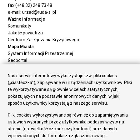
fax (+48 32) 248 73 48
e-mail: urzad@ruda-sl.pl
Ważne informacje
Komunikaty
Jakość powietrza
Centrum Zarządzania Kryzysowego
Mapa Miasta
System Informacji Przestrzennej
Geoportal
Urząd Miasta
Załatw sprawę
Nasz serwis internetowy wykorzystuje tzw. pliki cookies
Prezydent Miasta
(„ciasteczka”), zapisywane w urządzeniach użytkowników. Pliki
Rada Miasta
te wykorzystywane są głównie w celach statystycznych,
Wydziały
pokazujących na podstawie anonimowych danych, w jaki
Elektroniczna Skrzynka Podawcza
sposób użytkownicy korzystają z naszego serwisu.
Praca w Urzędzie
Pliki cookies wykorzystywane są również do zapamiętywania
Gospodarka
ustawień wybranych przez użytkownika podczas wizyty na
Fundusze europejskie
stronie (np. wielkość czcionki czy kontrast) oraz danych
Środki krajowe
wprowadzonych do formularza zgłaszania uwag.
Oferty inwestycyjne