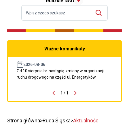
Rudzkie NGO
Ważne komunikaty
2026-08-06
Od 10 sierpnia br. nastąpią zmiany w organizacji
ruchu drogowego na części ul. Energetyków.
do porzpedniego komunikatu
1 / 1
Przejdź do następnego kom
Strona główna
Ruda Śląska
Aktualności