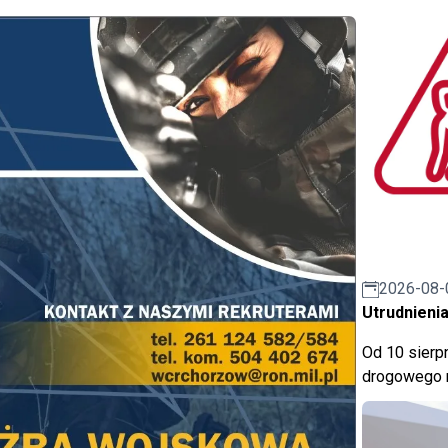
2026-08-
Utrudnienia
Od 10 sierpn
drogowego n