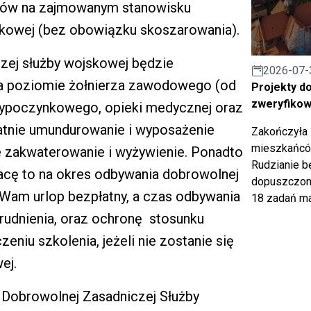
ów na zajmowanym stanowisku
kowej (bez obowiązku skoszarowania).
zej służby wojskowej będzie
2026-07-
na poziomie żołnierza zawodowego (od
Projekty d
zweryfiko
 wypoczynkowego, opieki medycznej oraz
atnie umundurowanie i wyposażenie
Zakończyła 
mieszkańców
e zakwaterowanie i wyżywienie. Ponadto
Rudzianie b
racę to na okres odbywania dobrowolnej
dopuszczony
 Wam urlop bezpłatny, a czas odbywania
18 zadań ma
trudnienia, oraz ochronę stosunku
zeniu szkolenia, jeżeli nie zostanie się
ej.
Dobrowolnej Zasadniczej Służby