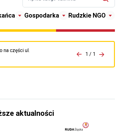
kańca
Gospodarka
Rudzkie NGO
 na części ul.
zejdź do porzpedniego komunikatu
1 / 1
Przejdź do nas
ższe aktualności