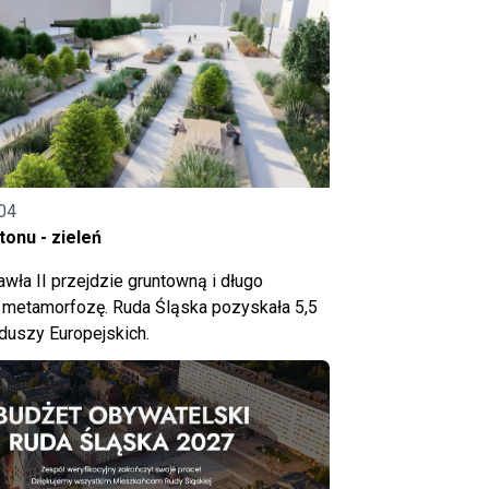
04
onu - zieleń
wła II przejdzie gruntowną i długo
metamorfozę. Ruda Śląska pozyskała 5,5
nduszy Europejskich.