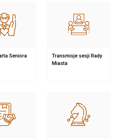
rta Seniora
Transmisje sesji Rady
Rewit
Miasta