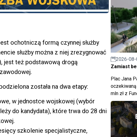
est ochotniczą formą czynnej służby
encie służby można z niej zrezygnować
2026-08-
), jest też podstawową drogą
Zamiast bet
i zawodowej.
Plac Jana Pa
odzielona została na dwa etapy:
oczekiwaną 
mln zł z Fu
owe, w jednostce wojskowej (wybór
eży do kandydata), które trwa do 28 dni
kowej.
sięcy szkolenie specjalistyczne,