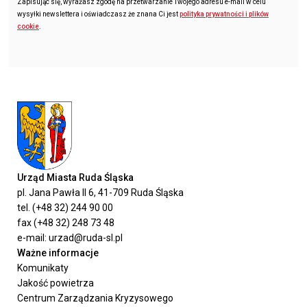
Zapisując się, wyrażasz zgodę na przetwarzanie Twojego adresu e-mail w celu
wysyłki newslettera i oświadczasz że znana Ci jest
polityka prywatności i plików
cookie
.
Urząd Miasta Ruda Śląska
pl. Jana Pawła II 6, 41-709 Ruda Śląska
tel. (+48 32) 244 90 00
fax (+48 32) 248 73 48
e-mail: urzad@ruda-sl.pl
Ważne informacje
Komunikaty
Jakość powietrza
Centrum Zarządzania Kryzysowego