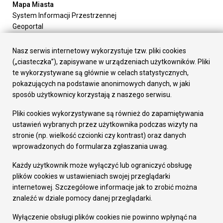
Mapa Miasta
System Informacji Przestrzennej
Geoportal
Urząd Miasta
Załatw sprawę
Nasz serwis internetowy wykorzystuje tzw. pliki cookies
Prezydent Miasta
(„ciasteczka”), zapisywane w urządzeniach użytkowników. Pliki
Rada Miasta
te wykorzystywane są głównie w celach statystycznych,
Wydziały
pokazujących na podstawie anonimowych danych, w jaki
Elektroniczna Skrzynka Podawcza
sposób użytkownicy korzystają z naszego serwisu.
Praca w Urzędzie
Pliki cookies wykorzystywane są również do zapamiętywania
Gospodarka
ustawień wybranych przez użytkownika podczas wizyty na
Fundusze europejskie
stronie (np. wielkość czcionki czy kontrast) oraz danych
Środki krajowe
wprowadzonych do formularza zgłaszania uwag.
Oferty inwestycyjne
Strategia Rozwoju Miasta
Każdy użytkownik może wyłączyć lub ograniczyć obsługę
Pozostałe
plików cookies w ustawieniach swojej przeglądarki
Deklaracja dostępności
internetowej. Szczegółowe informacje jak to zrobić można
Dane osobowe
znaleźć w dziale pomocy danej przeglądarki.
Dodaj opinię o witrynie
© Urząd Miasta RUDA Śląska 2023
Wyłączenie obsługi plików cookies nie powinno wpłynąć na