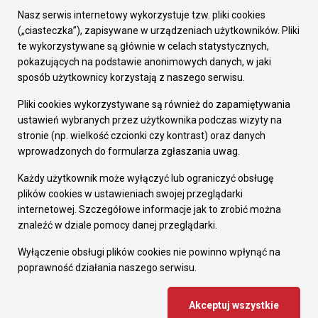
Załatw sprawę
Nasz serwis internetowy wykorzystuje tzw. pliki cookies
Prezydent Miasta
(„ciasteczka”), zapisywane w urządzeniach użytkowników. Pliki
Rada Miasta
te wykorzystywane są głównie w celach statystycznych,
Wydziały
pokazujących na podstawie anonimowych danych, w jaki
Elektroniczna Skrzynka Podawcza
sposób użytkownicy korzystają z naszego serwisu.
Praca w Urzędzie
Pliki cookies wykorzystywane są również do zapamiętywania
Gospodarka
ustawień wybranych przez użytkownika podczas wizyty na
Fundusze europejskie
stronie (np. wielkość czcionki czy kontrast) oraz danych
Środki krajowe
wprowadzonych do formularza zgłaszania uwag.
Oferty inwestycyjne
Strategia Rozwoju Miasta
Każdy użytkownik może wyłączyć lub ograniczyć obsługę
Pozostałe
plików cookies w ustawieniach swojej przeglądarki
Deklaracja dostępności
internetowej. Szczegółowe informacje jak to zrobić można
Dane osobowe
znaleźć w dziale pomocy danej przeglądarki.
Dodaj opinię o witrynie
© Urząd Miasta RUDA Śląska 2023
Wyłączenie obsługi plików cookies nie powinno wpłynąć na
poprawność działania naszego serwisu.
Projekt i wdrożenie - MIGOMEDIA
Akceptuj wszystkie