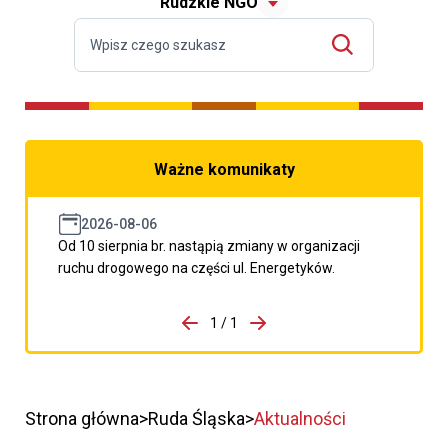
Rudzkie NGO
Ważne komunikaty
2026-08-06
Od 10 sierpnia br. nastąpią zmiany w organizacji
ruchu drogowego na części ul. Energetyków.
do porzpedniego komunikatu
1 / 1
Przejdź do następnego kom
Strona główna
Ruda Śląska
Aktualności