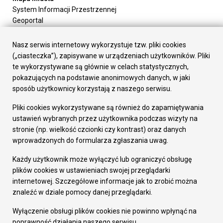
System Informacji Przestrzennej
Geoportal
Urząd Miasta
Załatw sprawę
Nasz serwis internetowy wykorzystuje tzw. pliki cookies
Prezydent Miasta
(„ciasteczka”), zapisywane w urządzeniach użytkowników. Pliki
Rada Miasta
te wykorzystywane są głównie w celach statystycznych,
Wydziały
pokazujących na podstawie anonimowych danych, w jaki
Elektroniczna Skrzynka Podawcza
sposób użytkownicy korzystają z naszego serwisu.
Praca w Urzędzie
Pliki cookies wykorzystywane są również do zapamiętywania
Gospodarka
ustawień wybranych przez użytkownika podczas wizyty na
Fundusze europejskie
stronie (np. wielkość czcionki czy kontrast) oraz danych
Środki krajowe
wprowadzonych do formularza zgłaszania uwag.
Oferty inwestycyjne
Strategia Rozwoju Miasta
Każdy użytkownik może wyłączyć lub ograniczyć obsługę
Pozostałe
plików cookies w ustawieniach swojej przeglądarki
Deklaracja dostępności
internetowej. Szczegółowe informacje jak to zrobić można
Dane osobowe
znaleźć w dziale pomocy danej przeglądarki.
Dodaj opinię o witrynie
© Urząd Miasta RUDA Śląska 2023
Wyłączenie obsługi plików cookies nie powinno wpłynąć na
poprawność działania naszego serwisu.