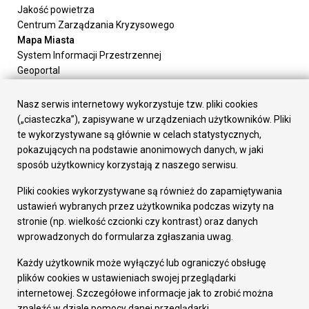
Jakość powietrza
Centrum Zarządzania Kryzysowego
Mapa Miasta
System Informacji Przestrzennej
Geoportal
Urząd Miasta
Załatw sprawę
Nasz serwis internetowy wykorzystuje tzw. pliki cookies
Prezydent Miasta
(„ciasteczka”), zapisywane w urządzeniach użytkowników. Pliki
Rada Miasta
te wykorzystywane są głównie w celach statystycznych,
Wydziały
pokazujących na podstawie anonimowych danych, w jaki
Elektroniczna Skrzynka Podawcza
sposób użytkownicy korzystają z naszego serwisu.
Praca w Urzędzie
Pliki cookies wykorzystywane są również do zapamiętywania
Gospodarka
ustawień wybranych przez użytkownika podczas wizyty na
Fundusze europejskie
stronie (np. wielkość czcionki czy kontrast) oraz danych
Środki krajowe
wprowadzonych do formularza zgłaszania uwag.
Oferty inwestycyjne
Strategia Rozwoju Miasta
Każdy użytkownik może wyłączyć lub ograniczyć obsługę
Pozostałe
plików cookies w ustawieniach swojej przeglądarki
Deklaracja dostępności
internetowej. Szczegółowe informacje jak to zrobić można
Dane osobowe
znaleźć w dziale pomocy danej przeglądarki.