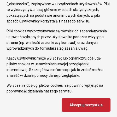
Prezydent Miasta
(„ciasteczka”), zapisywane w urządzeniach użytkowników. Pliki
Rada Miasta
te wykorzystywane są głównie w celach statystycznych,
Wydziały
pokazujących na podstawie anonimowych danych, w jaki
Elektroniczna Skrzynka Podawcza
sposób użytkownicy korzystają z naszego serwisu.
Praca w Urzędzie
Pliki cookies wykorzystywane są również do zapamiętywania
Gospodarka
ustawień wybranych przez użytkownika podczas wizyty na
Fundusze europejskie
stronie (np. wielkość czcionki czy kontrast) oraz danych
Środki krajowe
wprowadzonych do formularza zgłaszania uwag.
Oferty inwestycyjne
Strategia Rozwoju Miasta
Każdy użytkownik może wyłączyć lub ograniczyć obsługę
Pozostałe
plików cookies w ustawieniach swojej przeglądarki
Deklaracja dostępności
internetowej. Szczegółowe informacje jak to zrobić można
Dane osobowe
znaleźć w dziale pomocy danej przeglądarki.
Dodaj opinię o witrynie
© Urząd Miasta RUDA Śląska 2023
Wyłączenie obsługi plików cookies nie powinno wpłynąć na
poprawność działania naszego serwisu.
Projekt i wdrożenie - MIGOMEDIA
Akceptuj wszystkie