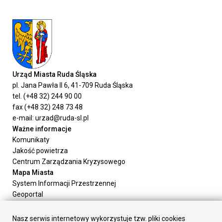
Urząd Miasta Ruda Śląska
pl. Jana Pawła II 6, 41-709 Ruda Śląska
tel. (+48 32) 244 90 00
fax (+48 32) 248 73 48
e-mail: urzad@ruda-sl.pl
Ważne informacje
Komunikaty
Jakość powietrza
Centrum Zarządzania Kryzysowego
Mapa Miasta
System Informacji Przestrzennej
Geoportal
Urząd Miasta
Załatw sprawę
Nasz serwis internetowy wykorzystuje tzw. pliki cookies