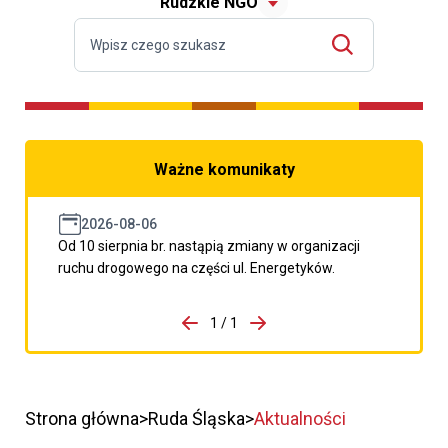
Rudzkie NGO
Ważne komunikaty
2026-08-06
Od 10 sierpnia br. nastąpią zmiany w organizacji
ruchu drogowego na części ul. Energetyków.
do porzpedniego komunikatu
1 / 1
Przejdź do następnego kom
Strona główna
Ruda Śląska
Aktualności