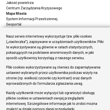
Jakość powietrza
Centrum Zarządzania Kryzysowego
Mapa Miasta
System Informacji Przestrzennej
Geoportal
Urząd Miasta
Załatw sprawę
Nasz serwis internetowy wykorzystuje tzw. pliki cookies
Prezydent Miasta
(„ciasteczka”), zapisywane w urządzeniach użytkowników. Pliki
Rada Miasta
te wykorzystywane są głównie w celach statystycznych,
Wydziały
pokazujących na podstawie anonimowych danych, w jaki
Elektroniczna Skrzynka Podawcza
sposób użytkownicy korzystają z naszego serwisu.
Praca w Urzędzie
Pliki cookies wykorzystywane są również do zapamiętywania
Gospodarka
ustawień wybranych przez użytkownika podczas wizyty na
Fundusze europejskie
stronie (np. wielkość czcionki czy kontrast) oraz danych
Środki krajowe
wprowadzonych do formularza zgłaszania uwag.
Oferty inwestycyjne
Strategia Rozwoju Miasta
Każdy użytkownik może wyłączyć lub ograniczyć obsługę
Pozostałe
plików cookies w ustawieniach swojej przeglądarki
Deklaracja dostępności
internetowej. Szczegółowe informacje jak to zrobić można
Dane osobowe
znaleźć w dziale pomocy danej przeglądarki.