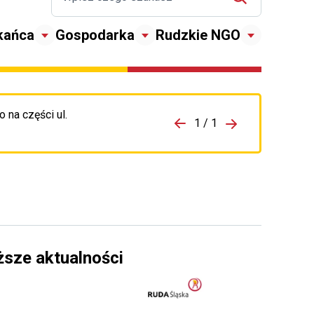
kańca
Gospodarka
Rudzkie NGO
 na części ul.
zejdź do porzpedniego komunikatu
1 / 1
Przejdź do nas
ższe aktualności