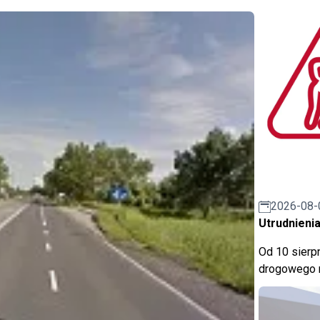
2026-08-
Utrudnienia
Od 10 sierpn
drogowego n