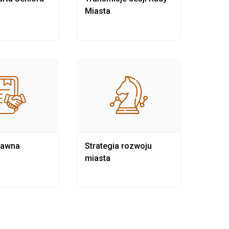
Miasta
rawna
Strategia rozwoju
Pows
miasta
samo