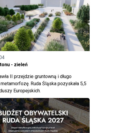
04
onu - zieleń
wła II przejdzie gruntowną i długo
metamorfozę. Ruda Śląska pozyskała 5,5
nduszy Europejskich.