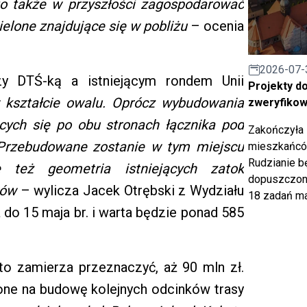
 to także w przyszłości zagospodarować
ielone znajdujące się w pobliżu
– ocenia
2026-07-
y DTŚ-ką a istniejącym rondem Unii
Projekty d
 kształcie owalu. Oprócz wybudowania
zweryfiko
cych się po obu stronach łącznika pod
Zakończyła 
 Przebudowane zostanie w tym miejscu
mieszkańców
Rudzianie b
ie też geometria istniejących zatok
dopuszczony
ików
– wylicza Jacek Otrębski z Wydziału
18 zadań ma
do 15 maja br. i warta będzie ponad 585
o zamierza przeznaczyć, aż 90 mln zł.
zone na budowę kolejnych odcinków trasy