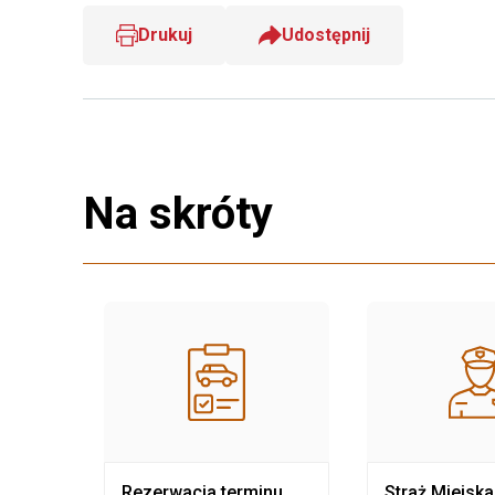
Drukuj
Udostępnij
Na skróty
nia
Rezerwacja terminu
Straż Miejska