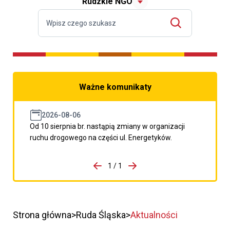
Rudzkie NGO
Ważne komunikaty
2026-08-06
Od 10 sierpnia br. nastąpią zmiany w organizacji
ruchu drogowego na części ul. Energetyków.
do porzpedniego komunikatu
1 / 1
Przejdź do następnego kom
Strona główna
Ruda Śląska
Aktualności