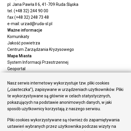
pl. Jana Pawła II 6, 41-709 Ruda Śląska
tel. (+48 32) 244 90 00
fax (+48 32) 248 73 48
e-mail: urzad@ruda-sl.pl
Ważne informacje
Komunikaty
Jakość powietrza
Centrum Zarządzania Kryzysowego
Mapa Miasta
System Informacji Przestrzennej
Geoportal
Urząd Miasta
Załatw sprawę
Nasz serwis internetowy wykorzystuje tzw. pliki cookies
Prezydent Miasta
(„ciasteczka”), zapisywane w urządzeniach użytkowników. Pliki
Rada Miasta
te wykorzystywane są głównie w celach statystycznych,
Wydziały
pokazujących na podstawie anonimowych danych, w jaki
Elektroniczna Skrzynka Podawcza
sposób użytkownicy korzystają z naszego serwisu.
Praca w Urzędzie
Pliki cookies wykorzystywane są również do zapamiętywania
Gospodarka
ustawień wybranych przez użytkownika podczas wizyty na
Fundusze europejskie