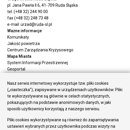
pl. Jana Pawła II 6, 41-709 Ruda Śląska
tel. (+48 32) 244 90 00
fax (+48 32) 248 73 48
e-mail: urzad@ruda-sl.pl
Ważne informacje
Komunikaty
Jakość powietrza
Centrum Zarządzania Kryzysowego
Mapa Miasta
System Informacji Przestrzennej
Geoportal
Urząd Miasta
Załatw sprawę
Nasz serwis internetowy wykorzystuje tzw. pliki cookies
Prezydent Miasta
(„ciasteczka”), zapisywane w urządzeniach użytkowników. Pliki
Rada Miasta
te wykorzystywane są głównie w celach statystycznych,
Wydziały
pokazujących na podstawie anonimowych danych, w jaki
Elektroniczna Skrzynka Podawcza
sposób użytkownicy korzystają z naszego serwisu.
Praca w Urzędzie
Pliki cookies wykorzystywane są również do zapamiętywania
Gospodarka
ustawień wybranych przez użytkownika podczas wizyty na
Fundusze europejskie