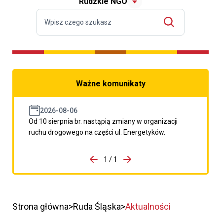
Rudzkie NGO
Ważne komunikaty
2026-08-06
Od 10 sierpnia br. nastąpią zmiany w organizacji
ruchu drogowego na części ul. Energetyków.
do porzpedniego komunikatu
1 / 1
Przejdź do następnego kom
Strona główna
Ruda Śląska
Aktualności