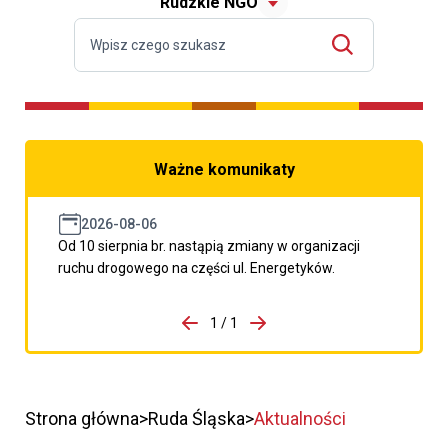
Rudzkie NGO
Ważne komunikaty
2026-08-06
Od 10 sierpnia br. nastąpią zmiany w organizacji
ruchu drogowego na części ul. Energetyków.
do porzpedniego komunikatu
1 / 1
Przejdź do następnego kom
Strona główna
Ruda Śląska
Aktualności