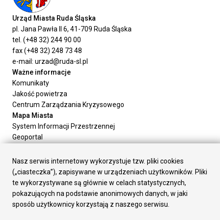
Urząd Miasta Ruda Śląska
pl. Jana Pawła II 6, 41-709 Ruda Śląska
tel. (+48 32) 244 90 00
fax (+48 32) 248 73 48
e-mail: urzad@ruda-sl.pl
Ważne informacje
Komunikaty
Jakość powietrza
Centrum Zarządzania Kryzysowego
Mapa Miasta
System Informacji Przestrzennej
Geoportal
Urząd Miasta
Załatw sprawę
Nasz serwis internetowy wykorzystuje tzw. pliki cookies
Prezydent Miasta
(„ciasteczka”), zapisywane w urządzeniach użytkowników. Pliki
Rada Miasta
te wykorzystywane są głównie w celach statystycznych,
Wydziały
pokazujących na podstawie anonimowych danych, w jaki
Elektroniczna Skrzynka Podawcza
sposób użytkownicy korzystają z naszego serwisu.
Praca w Urzędzie