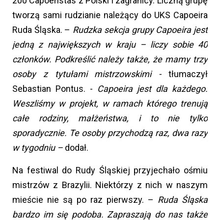
200 Capoeristas z Polski i zagranicy. Liczną grupę
tworzą sami rudzianie należący do UKS Capoeira
Ruda Śląska. –
Rudzka sekcja grupy Capoeira jest
jedną z największych w kraju – liczy sobie 40
członków. Podkreślić należy także, że mamy trzy
osoby z tytułami mistrzowskimi -
tłumaczył
Sebastian Pontus. -
Capoeira jest dla każdego.
Weszliśmy w projekt, w ramach którego trenują
całe rodziny, małżeństwa, i to nie tylko
sporadycznie. Te osoby przychodzą raz, dwa razy
w tygodniu –
dodał.
Na festiwal do Rudy Śląskiej przyjechało ośmiu
mistrzów z Brazylii. Niektórzy z nich w naszym
mieście nie są po raz pierwszy. –
Ruda Śląska
bardzo im się podoba. Zapraszają do nas także