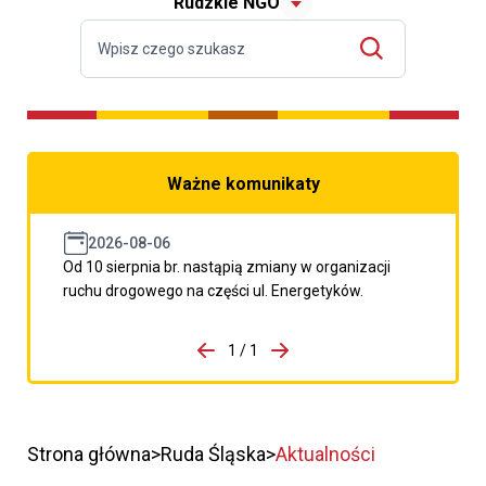
Rudzkie NGO
Ważne komunikaty
2026-08-06
Od 10 sierpnia br. nastąpią zmiany w organizacji
ruchu drogowego na części ul. Energetyków.
do porzpedniego komunikatu
1 / 1
Przejdź do następnego kom
Strona główna
Ruda Śląska
Aktualności