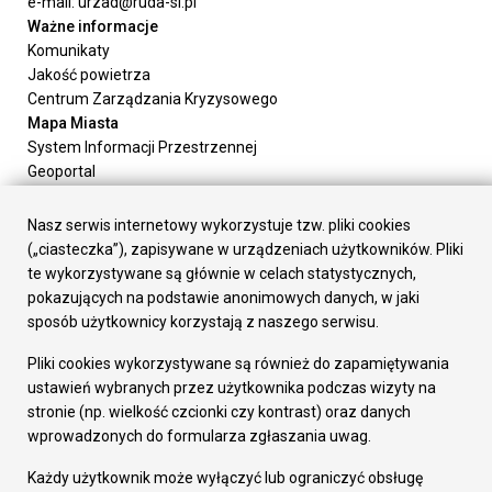
e-mail: urzad@ruda-sl.pl
Ważne informacje
Komunikaty
Jakość powietrza
Centrum Zarządzania Kryzysowego
Mapa Miasta
System Informacji Przestrzennej
Geoportal
Urząd Miasta
Załatw sprawę
Nasz serwis internetowy wykorzystuje tzw. pliki cookies
Prezydent Miasta
(„ciasteczka”), zapisywane w urządzeniach użytkowników. Pliki
Rada Miasta
te wykorzystywane są głównie w celach statystycznych,
Wydziały
pokazujących na podstawie anonimowych danych, w jaki
Elektroniczna Skrzynka Podawcza
sposób użytkownicy korzystają z naszego serwisu.
Praca w Urzędzie
Pliki cookies wykorzystywane są również do zapamiętywania
Gospodarka
ustawień wybranych przez użytkownika podczas wizyty na
Fundusze europejskie
stronie (np. wielkość czcionki czy kontrast) oraz danych
Środki krajowe
wprowadzonych do formularza zgłaszania uwag.
Oferty inwestycyjne
Strategia Rozwoju Miasta
Każdy użytkownik może wyłączyć lub ograniczyć obsługę
Pozostałe