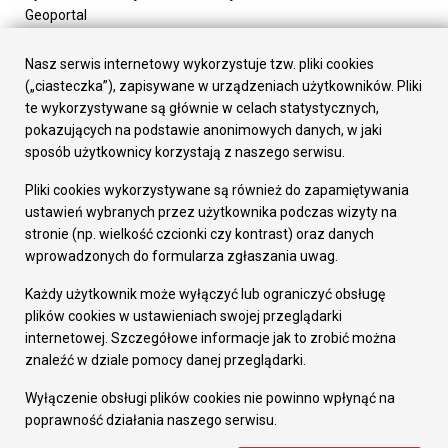
Geoportal
Urząd Miasta
Załatw sprawę
Nasz serwis internetowy wykorzystuje tzw. pliki cookies
Prezydent Miasta
(„ciasteczka”), zapisywane w urządzeniach użytkowników. Pliki
Rada Miasta
te wykorzystywane są głównie w celach statystycznych,
Wydziały
pokazujących na podstawie anonimowych danych, w jaki
Elektroniczna Skrzynka Podawcza
sposób użytkownicy korzystają z naszego serwisu.
Praca w Urzędzie
Pliki cookies wykorzystywane są również do zapamiętywania
Gospodarka
ustawień wybranych przez użytkownika podczas wizyty na
Fundusze europejskie
stronie (np. wielkość czcionki czy kontrast) oraz danych
Środki krajowe
wprowadzonych do formularza zgłaszania uwag.
Oferty inwestycyjne
Strategia Rozwoju Miasta
Każdy użytkownik może wyłączyć lub ograniczyć obsługę
Pozostałe
plików cookies w ustawieniach swojej przeglądarki
Deklaracja dostępności
internetowej. Szczegółowe informacje jak to zrobić można
Dane osobowe
znaleźć w dziale pomocy danej przeglądarki.
Dodaj opinię o witrynie
© Urząd Miasta RUDA Śląska 2023
Wyłączenie obsługi plików cookies nie powinno wpłynąć na
poprawność działania naszego serwisu.