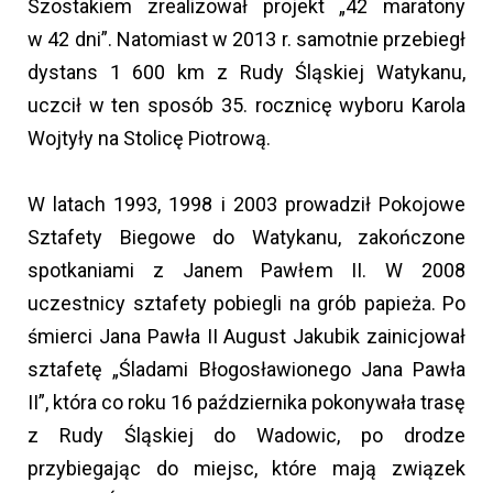
Szostakiem zrealizował projekt „42 maratony
w 42 dni”. Natomiast w 2013 r. samotnie przebiegł
dystans 1 600 km z Rudy Śląskiej Watykanu,
uczcił w ten sposób 35. rocznicę wyboru Karola
Wojtyły na Stolicę Piotrową.
W latach 1993, 1998 i 2003 prowadził Pokojowe
Sztafety Biegowe do Watykanu, zakończone
spotkaniami z Janem Pawłem II. W 2008
uczestnicy sztafety pobiegli na grób papieża. Po
śmierci Jana Pawła II August Jakubik zainicjował
sztafetę „Śladami Błogosławionego Jana Pawła
II”, która co roku 16 października pokonywała trasę
z Rudy Śląskiej do Wadowic, po drodze
przybiegając do miejsc, które mają związek