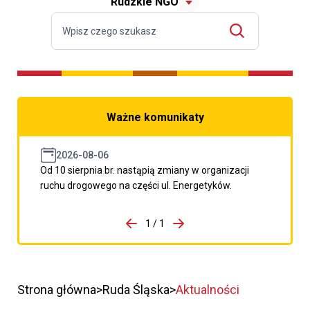
Rudzkie NGO
Ważne komunikaty
2026-08-06
Od 10 sierpnia br. nastąpią zmiany w organizacji
ruchu drogowego na części ul. Energetyków.
do porzpedniego komunikatu
1 / 1
Przejdź do następnego kom
Strona główna
Ruda Śląska
Aktualności