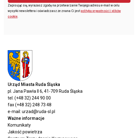
Zapisując się, wyrażasz zgodę na przetwarzanie Twojego adresu e-mail w celu
wysyłki newslettera i oświadczasz że znana Ci jest
polityka prywatności i plików
cookie
.
Urząd Miasta Ruda Śląska
pl. Jana Pawła II 6, 41-709 Ruda Śląska
tel. (+48 32) 244 90 00
fax (+48 32) 248 73 48
e-mail: urzad@ruda-sl.pl
Ważne informacje
Komunikaty
Jakość powietrza