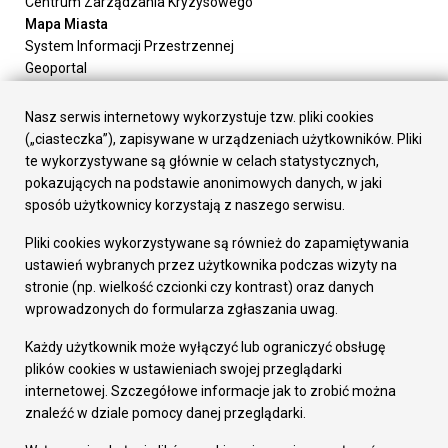
Centrum Zarządzania Kryzysowego
Mapa Miasta
System Informacji Przestrzennej
Geoportal
Urząd Miasta
Załatw sprawę
Nasz serwis internetowy wykorzystuje tzw. pliki cookies
Prezydent Miasta
(„ciasteczka”), zapisywane w urządzeniach użytkowników. Pliki
Rada Miasta
te wykorzystywane są głównie w celach statystycznych,
Wydziały
pokazujących na podstawie anonimowych danych, w jaki
Elektroniczna Skrzynka Podawcza
sposób użytkownicy korzystają z naszego serwisu.
Praca w Urzędzie
Pliki cookies wykorzystywane są również do zapamiętywania
Gospodarka
ustawień wybranych przez użytkownika podczas wizyty na
Fundusze europejskie
stronie (np. wielkość czcionki czy kontrast) oraz danych
Środki krajowe
wprowadzonych do formularza zgłaszania uwag.
Oferty inwestycyjne
Strategia Rozwoju Miasta
Każdy użytkownik może wyłączyć lub ograniczyć obsługę
Pozostałe
plików cookies w ustawieniach swojej przeglądarki
Deklaracja dostępności
internetowej. Szczegółowe informacje jak to zrobić można
Dane osobowe
znaleźć w dziale pomocy danej przeglądarki.
Dodaj opinię o witrynie
© Urząd Miasta RUDA Śląska 2023