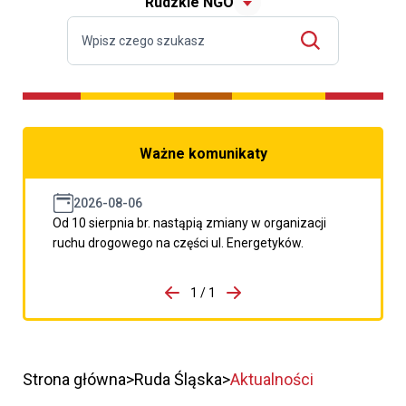
Rudzkie NGO
Ważne komunikaty
2026-08-06
Od 10 sierpnia br. nastąpią zmiany w organizacji
ruchu drogowego na części ul. Energetyków.
do porzpedniego komunikatu
1 / 1
Przejdź do następnego kom
Strona główna
Ruda Śląska
Aktualności