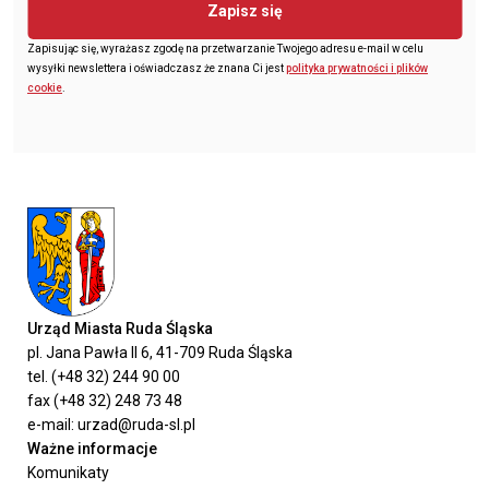
Zapisz się
Zapisując się, wyrażasz zgodę na przetwarzanie Twojego adresu e-mail w celu
wysyłki newslettera i oświadczasz że znana Ci jest
polityka prywatności i plików
cookie
.
Urząd Miasta Ruda Śląska
pl. Jana Pawła II 6, 41-709 Ruda Śląska
tel. (+48 32) 244 90 00
fax (+48 32) 248 73 48
e-mail: urzad@ruda-sl.pl
Ważne informacje
Komunikaty