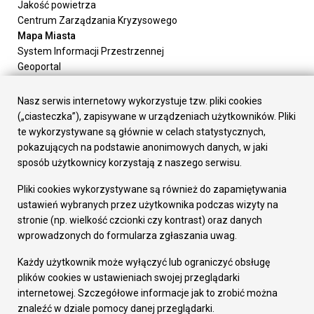
Jakość powietrza
Centrum Zarządzania Kryzysowego
Mapa Miasta
System Informacji Przestrzennej
Geoportal
Urząd Miasta
Załatw sprawę
Nasz serwis internetowy wykorzystuje tzw. pliki cookies
Prezydent Miasta
(„ciasteczka”), zapisywane w urządzeniach użytkowników. Pliki
Rada Miasta
te wykorzystywane są głównie w celach statystycznych,
Wydziały
pokazujących na podstawie anonimowych danych, w jaki
Elektroniczna Skrzynka Podawcza
sposób użytkownicy korzystają z naszego serwisu.
Praca w Urzędzie
Pliki cookies wykorzystywane są również do zapamiętywania
Gospodarka
ustawień wybranych przez użytkownika podczas wizyty na
Fundusze europejskie
stronie (np. wielkość czcionki czy kontrast) oraz danych
Środki krajowe
wprowadzonych do formularza zgłaszania uwag.
Oferty inwestycyjne
Strategia Rozwoju Miasta
Każdy użytkownik może wyłączyć lub ograniczyć obsługę
Pozostałe
plików cookies w ustawieniach swojej przeglądarki
Deklaracja dostępności
internetowej. Szczegółowe informacje jak to zrobić można
Dane osobowe
znaleźć w dziale pomocy danej przeglądarki.
Dodaj opinię o witrynie