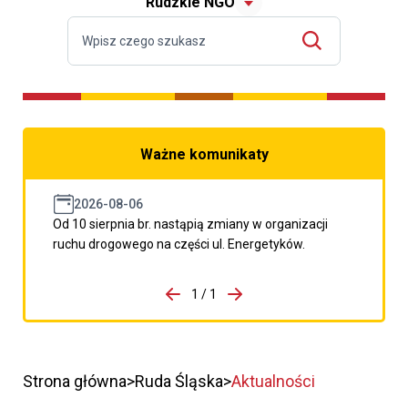
Rudzkie NGO
Ważne komunikaty
2026-08-06
Od 10 sierpnia br. nastąpią zmiany w organizacji
ruchu drogowego na części ul. Energetyków.
do porzpedniego komunikatu
1 / 1
Przejdź do następnego kom
Strona główna
Ruda Śląska
Aktualności