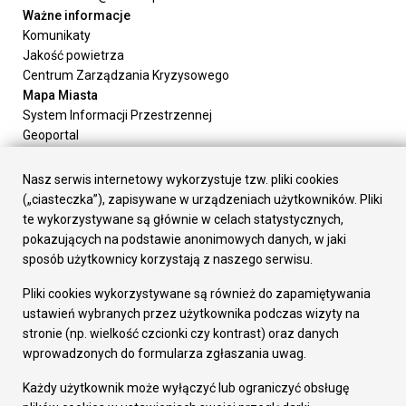
Ważne informacje
Komunikaty
Jakość powietrza
Centrum Zarządzania Kryzysowego
Mapa Miasta
System Informacji Przestrzennej
Geoportal
Urząd Miasta
Załatw sprawę
Nasz serwis internetowy wykorzystuje tzw. pliki cookies
Prezydent Miasta
(„ciasteczka”), zapisywane w urządzeniach użytkowników. Pliki
Rada Miasta
te wykorzystywane są głównie w celach statystycznych,
Wydziały
pokazujących na podstawie anonimowych danych, w jaki
Elektroniczna Skrzynka Podawcza
sposób użytkownicy korzystają z naszego serwisu.
Praca w Urzędzie
Pliki cookies wykorzystywane są również do zapamiętywania
Gospodarka
ustawień wybranych przez użytkownika podczas wizyty na
Fundusze europejskie
stronie (np. wielkość czcionki czy kontrast) oraz danych
Środki krajowe
wprowadzonych do formularza zgłaszania uwag.
Oferty inwestycyjne
Strategia Rozwoju Miasta
Każdy użytkownik może wyłączyć lub ograniczyć obsługę
Pozostałe