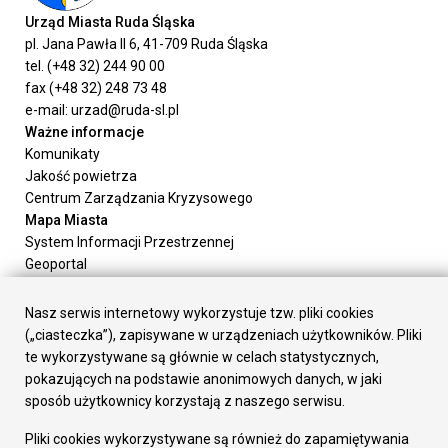
Urząd Miasta Ruda Śląska
pl. Jana Pawła II 6, 41-709 Ruda Śląska
tel. (+48 32) 244 90 00
fax (+48 32) 248 73 48
e-mail: urzad@ruda-sl.pl
Ważne informacje
Komunikaty
Jakość powietrza
Centrum Zarządzania Kryzysowego
Mapa Miasta
System Informacji Przestrzennej
Geoportal
Urząd Miasta
Załatw sprawę
Nasz serwis internetowy wykorzystuje tzw. pliki cookies
Prezydent Miasta
(„ciasteczka”), zapisywane w urządzeniach użytkowników. Pliki
Rada Miasta
te wykorzystywane są głównie w celach statystycznych,
Wydziały
pokazujących na podstawie anonimowych danych, w jaki
Elektroniczna Skrzynka Podawcza
sposób użytkownicy korzystają z naszego serwisu.
Praca w Urzędzie
Pliki cookies wykorzystywane są również do zapamiętywania
Gospodarka