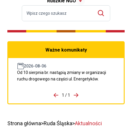
Rudzkie NGO
Ważne komunikaty
2026-08-06
Od 10 sierpnia br. nastąpią zmiany w organizacji
ruchu drogowego na części ul. Energetyków.
do porzpedniego komunikatu
1 / 1
Przejdź do następnego kom
Strona główna
Ruda Śląska
Aktualności