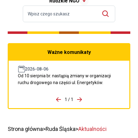
Rudzkie NGO
Ważne komunikaty
2026-08-06
Od 10 sierpnia br. nastąpią zmiany w organizacji
ruchu drogowego na części ul. Energetyków.
do porzpedniego komunikatu
1 / 1
Przejdź do następnego kom
Strona główna
Ruda Śląska
Aktualności