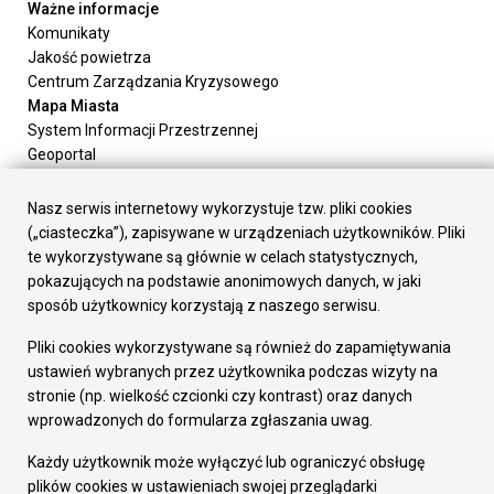
Ważne informacje
Komunikaty
Jakość powietrza
Centrum Zarządzania Kryzysowego
Mapa Miasta
System Informacji Przestrzennej
Geoportal
Urząd Miasta
Załatw sprawę
Nasz serwis internetowy wykorzystuje tzw. pliki cookies
Prezydent Miasta
(„ciasteczka”), zapisywane w urządzeniach użytkowników. Pliki
Rada Miasta
te wykorzystywane są głównie w celach statystycznych,
Wydziały
pokazujących na podstawie anonimowych danych, w jaki
Elektroniczna Skrzynka Podawcza
sposób użytkownicy korzystają z naszego serwisu.
Praca w Urzędzie
Pliki cookies wykorzystywane są również do zapamiętywania
Gospodarka
ustawień wybranych przez użytkownika podczas wizyty na
Fundusze europejskie
stronie (np. wielkość czcionki czy kontrast) oraz danych
Środki krajowe
wprowadzonych do formularza zgłaszania uwag.
Oferty inwestycyjne
Strategia Rozwoju Miasta
Każdy użytkownik może wyłączyć lub ograniczyć obsługę
Pozostałe
plików cookies w ustawieniach swojej przeglądarki
Deklaracja dostępności