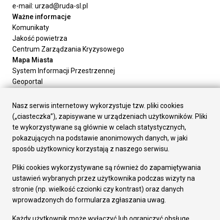
e-mail: urzad@ruda-sl.pl
Ważne informacje
Komunikaty
Jakość powietrza
Centrum Zarządzania Kryzysowego
Mapa Miasta
System Informacji Przestrzennej
Geoportal
Urząd Miasta
Załatw sprawę
Nasz serwis internetowy wykorzystuje tzw. pliki cookies
Prezydent Miasta
(„ciasteczka”), zapisywane w urządzeniach użytkowników. Pliki
Rada Miasta
te wykorzystywane są głównie w celach statystycznych,
Wydziały
pokazujących na podstawie anonimowych danych, w jaki
Elektroniczna Skrzynka Podawcza
sposób użytkownicy korzystają z naszego serwisu.
Praca w Urzędzie
Pliki cookies wykorzystywane są również do zapamiętywania
Gospodarka
ustawień wybranych przez użytkownika podczas wizyty na
Fundusze europejskie
stronie (np. wielkość czcionki czy kontrast) oraz danych
Środki krajowe
wprowadzonych do formularza zgłaszania uwag.
Oferty inwestycyjne
Strategia Rozwoju Miasta
Każdy użytkownik może wyłączyć lub ograniczyć obsługę