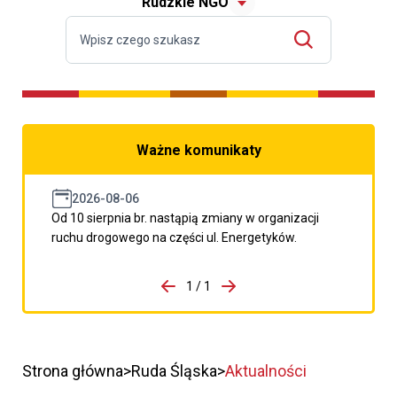
Rudzkie NGO
Ważne komunikaty
2026-08-06
Od 10 sierpnia br. nastąpią zmiany w organizacji
ruchu drogowego na części ul. Energetyków.
do porzpedniego komunikatu
1 / 1
Przejdź do następnego kom
Strona główna
Ruda Śląska
Aktualności