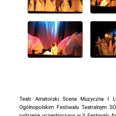
Teatr Amatorski Scena Muzyczna I L
Ogólnopolskim Festiwalu Teatralnym SO
rudzianie uczestniczący w II Festiwalu A