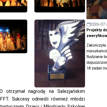
2026-07-
Projekty d
zweryfiko
Zakończyła 
mieszkańców
Rudzianie b
dopuszczony
18 zadań ma
O otrzymał nagrodę na Salezjańskim
FFT. Sukcesy odnieśli również młodzi
rtystycznym Dzieci i Młodzieży Szkolnej