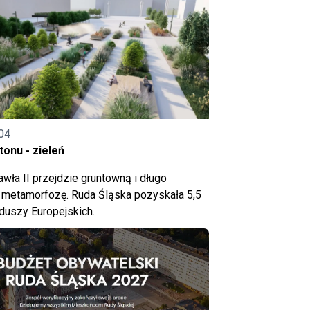
04
onu - zieleń
wła II przejdzie gruntowną i długo
metamorfozę. Ruda Śląska pozyskała 5,5
nduszy Europejskich.