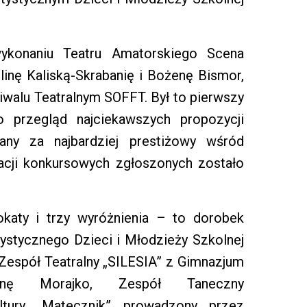
wykonaniu Teatru Amatorskiego Scena
inę Kaliską-Skrabanię i Bożenę Bismor,
iwalu Teatralnym SOFFT. Był to pierwszy
o przegląd najciekawszych propozycji
ny za najbardziej prestiżowy wśród
nacji konkursowych zgłoszonych zostało
okaty i trzy wyróżnienia – to dorobek
tystycznego Dzieci i Młodzieży Szkolnej
 Zespół Teatralny „SILESIA” z Gimnazjum
ę Morajko, Zespół Taneczny
ury „Matecznik” prowadzony przez