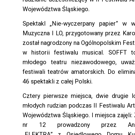
Województwa Śląskiego.
Spektakl „Nie-wyczerpany papier” w 
Muzyczna I LO, przygotowany przez Karol
został nagrodzony na Ogólnopolskim Fest
w historii festiwalu musical. SOFFT t
młodego teatru niezawodowego, uważa
festiwali teatrów amatorskich. Do elimi
46 spektakli z całej Polski.
Cztery pierwsze miejsca, dwie drugie l
młodych rudzian podczas II Festiwalu Ar
Województwa Śląskiego. I miejsca zajęli:
nr 12 prowadzony przez Ann
„ELEKTRA” z Osiedlowego Domu Kult