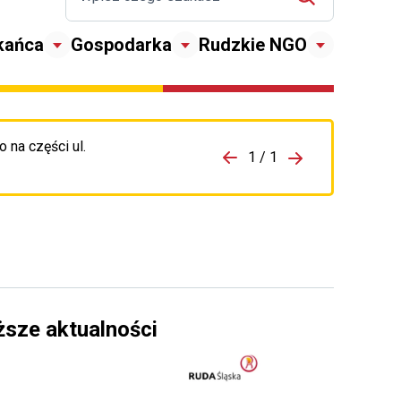
kańca
Gospodarka
Rudzkie NGO
 na części ul.
zejdź do porzpedniego komunikatu
1 / 1
Przejdź do nas
ższe aktualności