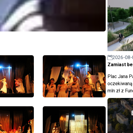
2026-08-
Zamiast bet
Plac Jana Pa
oczekiwaną 
mln zł z Fu