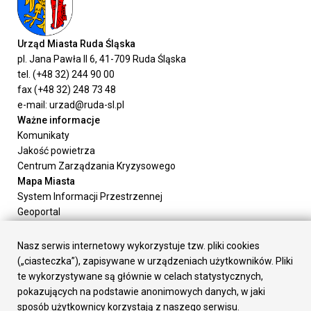
Urząd Miasta Ruda Śląska
pl. Jana Pawła II 6, 41-709 Ruda Śląska
tel. (+48 32) 244 90 00
fax (+48 32) 248 73 48
e-mail: urzad@ruda-sl.pl
Ważne informacje
Komunikaty
Jakość powietrza
Centrum Zarządzania Kryzysowego
Mapa Miasta
System Informacji Przestrzennej
Geoportal
Urząd Miasta
Załatw sprawę
Nasz serwis internetowy wykorzystuje tzw. pliki cookies
Prezydent Miasta
(„ciasteczka”), zapisywane w urządzeniach użytkowników. Pliki
Rada Miasta
te wykorzystywane są głównie w celach statystycznych,
Wydziały
pokazujących na podstawie anonimowych danych, w jaki
Elektroniczna Skrzynka Podawcza
sposób użytkownicy korzystają z naszego serwisu.