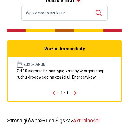
Rudzkie NGO
Ważne komunikaty
2026-08-06
Od 10 sierpnia br. nastąpią zmiany w organizacji
ruchu drogowego na części ul. Energetyków.
do porzpedniego komunikatu
1 / 1
Przejdź do następnego kom
Strona główna
Ruda Śląska
Aktualności