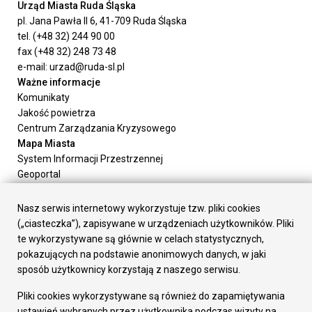
Urząd Miasta Ruda Śląska
pl. Jana Pawła II 6, 41-709 Ruda Śląska
tel. (+48 32) 244 90 00
fax (+48 32) 248 73 48
e-mail: urzad@ruda-sl.pl
Ważne informacje
Komunikaty
Jakość powietrza
Centrum Zarządzania Kryzysowego
Mapa Miasta
System Informacji Przestrzennej
Geoportal
Urząd Miasta
Załatw sprawę
Nasz serwis internetowy wykorzystuje tzw. pliki cookies
Prezydent Miasta
(„ciasteczka”), zapisywane w urządzeniach użytkowników. Pliki
Rada Miasta
te wykorzystywane są głównie w celach statystycznych,
Wydziały
pokazujących na podstawie anonimowych danych, w jaki
Elektroniczna Skrzynka Podawcza
sposób użytkownicy korzystają z naszego serwisu.
Praca w Urzędzie
Pliki cookies wykorzystywane są również do zapamiętywania
Gospodarka
ustawień wybranych przez użytkownika podczas wizyty na