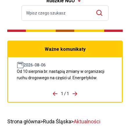
Rudzkie NGO
Ważne komunikaty
2026-08-06
Od 10 sierpnia br. nastąpią zmiany w organizacji
ruchu drogowego na części ul. Energetyków.
do porzpedniego komunikatu
1 / 1
Przejdź do następnego kom
Strona główna
Ruda Śląska
Aktualności