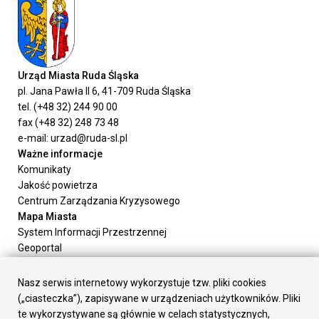
Urząd Miasta Ruda Śląska
pl. Jana Pawła II 6, 41-709 Ruda Śląska
tel. (+48 32) 244 90 00
fax (+48 32) 248 73 48
e-mail: urzad@ruda-sl.pl
Ważne informacje
Komunikaty
Jakość powietrza
Centrum Zarządzania Kryzysowego
Mapa Miasta
System Informacji Przestrzennej
Geoportal
Urząd Miasta
Załatw sprawę
Nasz serwis internetowy wykorzystuje tzw. pliki cookies
Prezydent Miasta
(„ciasteczka”), zapisywane w urządzeniach użytkowników. Pliki
Rada Miasta
te wykorzystywane są głównie w celach statystycznych,