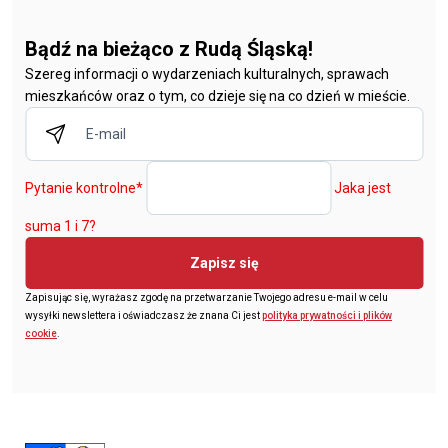
Bądź na bieżąco z Rudą Śląską!
Szereg informacji o wydarzeniach kulturalnych, sprawach
mieszkańców oraz o tym, co dzieje się na co dzień w mieście.
Pytanie kontrolne
*
Jaka jest
suma 1 i 7?
Zapisz się
Zapisując się, wyrażasz zgodę na przetwarzanie Twojego adresu e-mail w celu
wysyłki newslettera i oświadczasz że znana Ci jest
polityka prywatności i plików
cookie
.