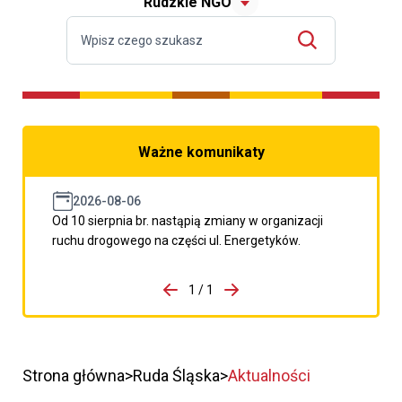
Rudzkie NGO
Ważne komunikaty
2026-08-06
Od 10 sierpnia br. nastąpią zmiany w organizacji
ruchu drogowego na części ul. Energetyków.
do porzpedniego komunikatu
1 / 1
Przejdź do następnego kom
Strona główna
Ruda Śląska
Aktualności