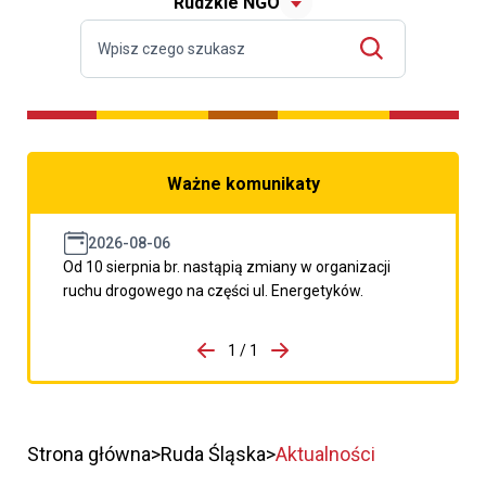
Rudzkie NGO
Ważne komunikaty
2026-08-06
Od 10 sierpnia br. nastąpią zmiany w organizacji
ruchu drogowego na części ul. Energetyków.
do porzpedniego komunikatu
1 / 1
Przejdź do następnego kom
Strona główna
Ruda Śląska
Aktualności