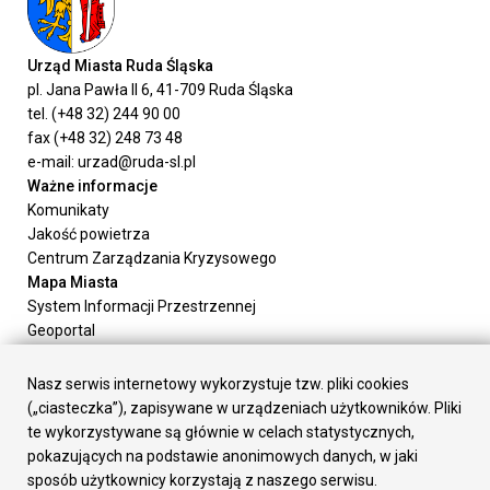
Urząd Miasta Ruda Śląska
pl. Jana Pawła II 6, 41-709 Ruda Śląska
tel. (+48 32) 244 90 00
fax (+48 32) 248 73 48
e-mail: urzad@ruda-sl.pl
Ważne informacje
Komunikaty
Jakość powietrza
Centrum Zarządzania Kryzysowego
Mapa Miasta
System Informacji Przestrzennej
Geoportal
Urząd Miasta
Załatw sprawę
Nasz serwis internetowy wykorzystuje tzw. pliki cookies
Prezydent Miasta
(„ciasteczka”), zapisywane w urządzeniach użytkowników. Pliki
Rada Miasta
te wykorzystywane są głównie w celach statystycznych,
Wydziały
pokazujących na podstawie anonimowych danych, w jaki
Elektroniczna Skrzynka Podawcza
sposób użytkownicy korzystają z naszego serwisu.