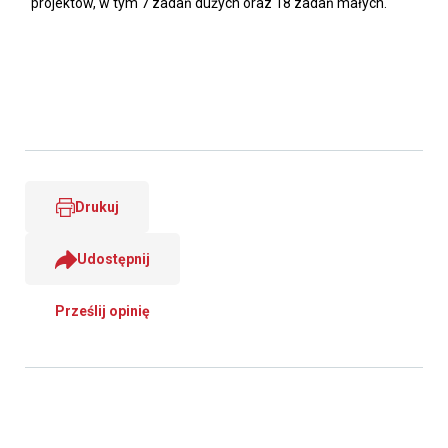
projektów, w tym 7 zadań dużych oraz 18 zadań małych.
Drukuj
Udostępnij
Prześlij opinię