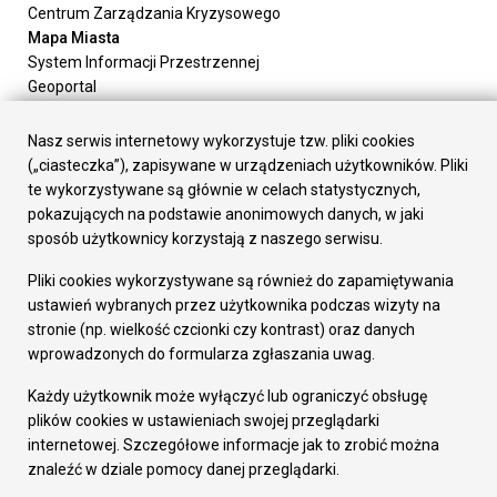
Centrum Zarządzania Kryzysowego
Mapa Miasta
System Informacji Przestrzennej
Geoportal
Urząd Miasta
Załatw sprawę
Nasz serwis internetowy wykorzystuje tzw. pliki cookies
Prezydent Miasta
(„ciasteczka”), zapisywane w urządzeniach użytkowników. Pliki
Rada Miasta
te wykorzystywane są głównie w celach statystycznych,
Wydziały
pokazujących na podstawie anonimowych danych, w jaki
Elektroniczna Skrzynka Podawcza
sposób użytkownicy korzystają z naszego serwisu.
Praca w Urzędzie
Pliki cookies wykorzystywane są również do zapamiętywania
Gospodarka
ustawień wybranych przez użytkownika podczas wizyty na
Fundusze europejskie
stronie (np. wielkość czcionki czy kontrast) oraz danych
Środki krajowe
wprowadzonych do formularza zgłaszania uwag.
Oferty inwestycyjne
Strategia Rozwoju Miasta
Każdy użytkownik może wyłączyć lub ograniczyć obsługę
Pozostałe
plików cookies w ustawieniach swojej przeglądarki
Deklaracja dostępności
internetowej. Szczegółowe informacje jak to zrobić można
Dane osobowe
znaleźć w dziale pomocy danej przeglądarki.
Dodaj opinię o witrynie